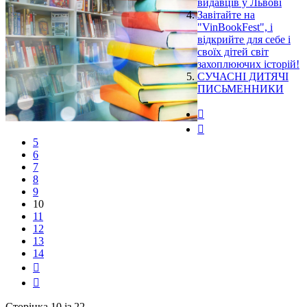
видавців у Львові
Завітайте на
"VinBookFest", і
відкрийте для себе і
своїх дітей світ
захоплюючих історій!
СУЧАСНІ ДИТЯЧІ
ПИСЬМЕННИКИ
5
6
7
8
9
10
11
12
13
14
Сторінка 10 із 22