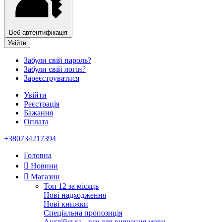
Веб автентифікація
Увійти
Забули свій пароль?
Забули свій логін?
Зареєструватися
Увійти
Реєстрація
Бажання
Оплата
+380734217394
Головна
Новини
Магазин
Топ 12 за місяць
Нові надходження
Нові книжки
Спеціальна пропозиція
Англійська - все для вивчення мови