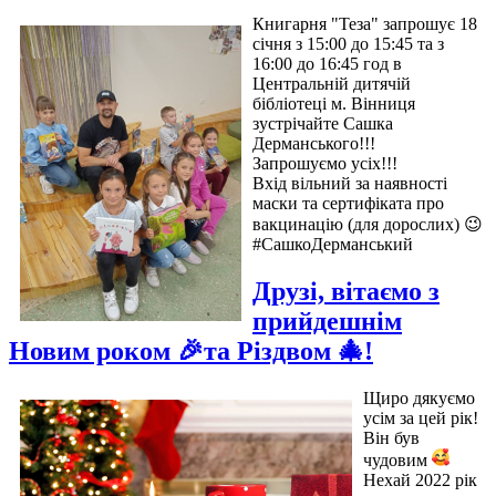
Книгарня "Теза" запрошує 18
січня з 15:00 до 15:45 та з
16:00 до 16:45 год в
Центральній дитячій
бібліотеці м. Вінниця
зустрічайте Сашка
Дерманського!!!
Запрошуємо усіх!!!
Вхід вільний за наявності
маски та сертифіката про
вакцинацію (для дорослих) 😉
#СашкоДерманський
Друзі, вітаємо з
прийдешнім
Новим роком 🎉та Різдвом 🎄!
Щиро дякуємо
усім за цей рік!
Він був
чудовим
Нехай 2022 рік