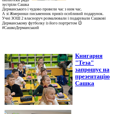
зустріли Сашка
Дерманського і чудово провели час з ним час.
А зі Жмеринки письменник привіз особливий подарунок.
Учні ЗОШ 2 власноруч розмалювали і подарували Сашкові
Дерманському футболку із його портретом 😉
#СашкоДерманський
Книгарня
"Теза"
запрошує на
презентацію
Сашка