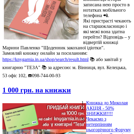
записана нею просто в
нотатках мобільного
телефона 📲.
Які пристрасті чекають
на старшокласницю і
які межі вона здатна
перейти? Відповідь – у
відвертій книжці
Марини Павленко "Щоденник закоханої ідіотки".
Замовляй книжку онлайн за посиланням:
https://knygarnia.in.ua/shop/search/result.html
📚 або завітай у
книгарню "ТЕЗА" 📚 за адресою: м. Вінниця, вул. Келецька,
53 офіс 102, ☎️098-744-00-93
1 000 грн. на книжки
Книжка до Миколая
АКЦІЯ - 50%
ЗНИЖКИ!!!!
Чекаємо з
нетерпінням
цьогорічного Форуму