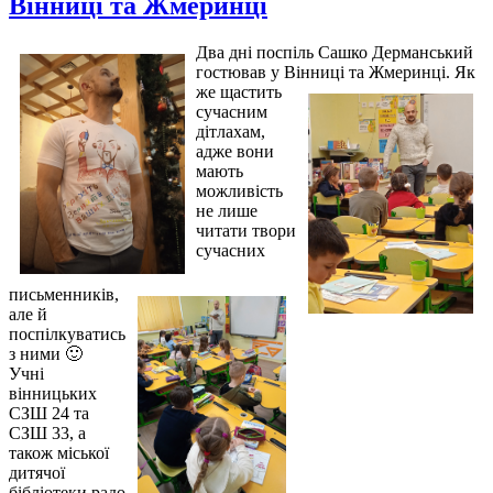
Вінниці та Жмеринці
Два дні поспіль Сашко Дерманський
гостював у Вінниці та Жмеринці.
Як
же щастить
сучасним
дітлахам,
адже
вони
мають
можливість
не лише
читати твори
сучасних
письменників,
але й
поспілкуватись
з ними 🙂
Учні
вінницьких
СЗШ 24 та
СЗШ 33, а
також міської
дитячої
бібліотеки радо