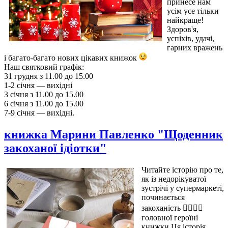
принесе нам
усім усе тільки
найкраще!
Здоров'я,
успіхів, удачі,
гарних вражень
і багато-багато нових цікавих книжок
Наш святковий графік:
31 грудня з 11.00 до 15.00
1-2 січня — вихідні
3 січня з 11.00 до 15.00
6 січня з 11.00 до 15.00
7-9 січня — вихідні.
книжка Марини Павленко "Щоденник
закоханої ідіотки"
Читайте історію про те,
як із недорікуватої
зустрічі у супермаркеті,
починається
закоханість 👩‍❤️‍💋‍👨
головної героїні
книжки.Ця історія