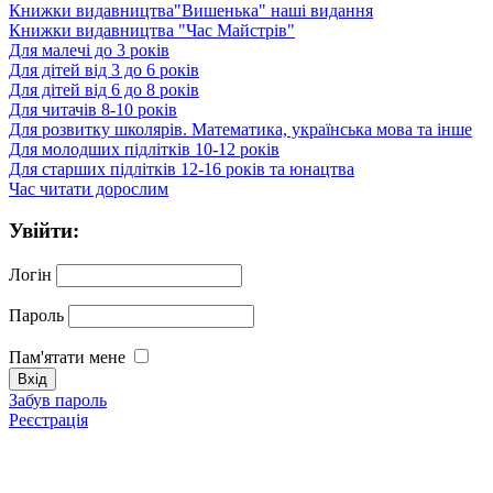
Книжки видавництва"Вишенька" наші видання
Книжки видавництва "Час Майстрів"
Для малечі до 3 років
Для дітей від 3 до 6 років
Для дітей від 6 до 8 років
Для читачів 8-10 років
Для розвитку школярів. Математика, українська мова та інше
Для молодших підлітків 10-12 років
Для старших підлітків 12-16 років та юнацтва
Час читати дорослим
Увійти:
Логін
Пароль
Пам'ятати мене
Забув пароль
Реєстрація