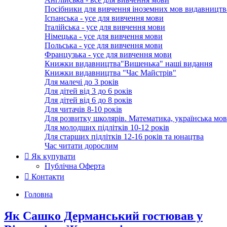
Посібники для вивчення іноземних мов видавництв
Іспанська - усе для вивчення мови
Італійська - усе для вивчення мови
Німецька - усе для вивчення мови
Польська - усе для вивчення мови
Французька - усе для вивчення мови
Книжки видавництва"Вишенька" наші видання
Книжки видавництва "Час Майстрів"
Для малечі до 3 років
Для дітей від 3 до 6 років
Для дітей від 6 до 8 років
Для читачів 8-10 років
Для розвитку школярів. Математика, українська мов
Для молодших підлітків 10-12 років
Для старших підлітків 12-16 років та юнацтва
Час читати дорослим
Як купувати
Публічна Оферта
Контакти
Головна
Як Сашко Дерманський гостював у