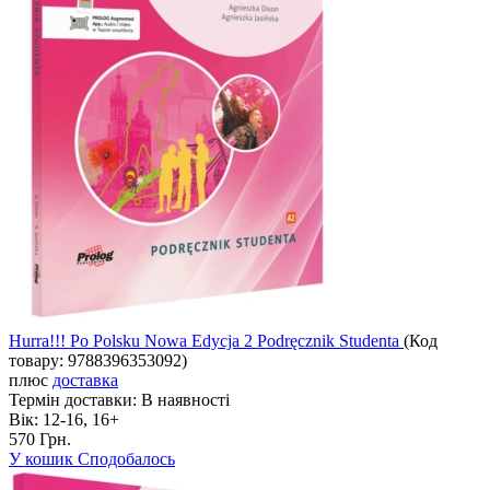
Hurra!!! Po Polsku Nowa Edycja 2 Podręcznik Studenta
(Код
товару:
9788396353092
)
плюс
доставка
Термін доставки:
В наявності
Вік:
12-16, 16+
570 Грн.
У кошик
Сподобалось