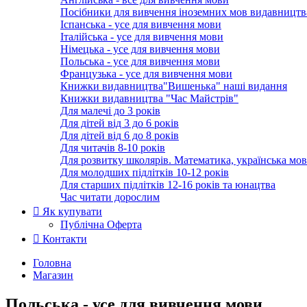
Посібники для вивчення іноземних мов видавництв
Іспанська - усе для вивчення мови
Італійська - усе для вивчення мови
Німецька - усе для вивчення мови
Польська - усе для вивчення мови
Французька - усе для вивчення мови
Книжки видавництва"Вишенька" наші видання
Книжки видавництва "Час Майстрів"
Для малечі до 3 років
Для дітей від 3 до 6 років
Для дітей від 6 до 8 років
Для читачів 8-10 років
Для розвитку школярів. Математика, українська мов
Для молодших підлітків 10-12 років
Для старших підлітків 12-16 років та юнацтва
Час читати дорослим
Як купувати
Публічна Оферта
Контакти
Головна
Магазин
Польська - усе для вивчення мови