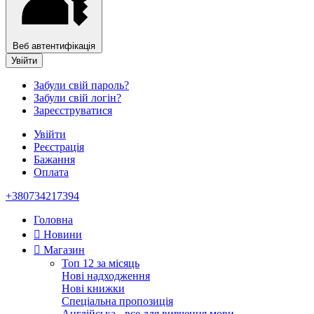
Веб автентифікація
Увійти
Забули свій пароль?
Забули свій логін?
Зареєструватися
Увійти
Реєстрація
Бажання
Оплата
+380734217394
Головна
Новини
Магазин
Топ 12 за місяць
Нові надходження
Нові книжки
Спеціальна пропозиція
Англійська - все для вивчення мови