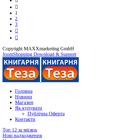
1
2
3
Copyright MAXXmarketing GmbH
JoomShopping Download & Support
Головна
Новини
Магазин
Як купувати
Публічна Оферта
Контакти
Топ 12 за місяць
Нові надходження