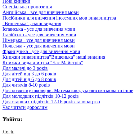
Нові книжки
Спеціальна пропозиція
Англійська - все для вивчення мови
Посібники для вивчення іноземних мов видавництва
"Вишенька" , наші видання
Іспанська - усе для вивчення мови
Італійська - усе для вивчення мови
Німецька - усе для вивчення мови
Польська - усе для вивчення мови
Французька - усе для вивчення мови
Книжки видавництва"Вишенька" наші видання
Книжки видавництва "Час Майстрів"
Для малечі до 3 років
Для дітей від 3 до 6 років
Для дітей від 6 до 8 років
Для читачів 8-10 років
Для розвитку школярів. Математика, українська мова та інше
Для молодших підлітків 10-12 років
Для старших підлітків 12-16 років та юнацтва
Час читати дорослим
Увійти:
Логін