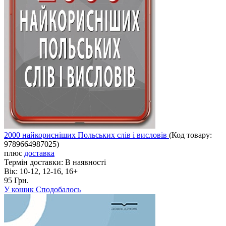
2000 найкорисніших Польських слів і висловів
(Код товару:
9789664987025
)
плюс
доставка
Термін доставки:
В наявності
Вік:
10-12, 12-16, 16+
95 Грн.
У кошик
Сподобалось