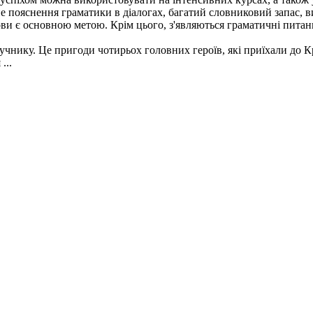
е пояснення граматики в діалогах, багатий словниковий запас, вис
и є основною метою. Крім цього, з'являються граматичні питання, 
учнику. Це пригоди чотирьох головних героїв, які приїхали до Кр
...