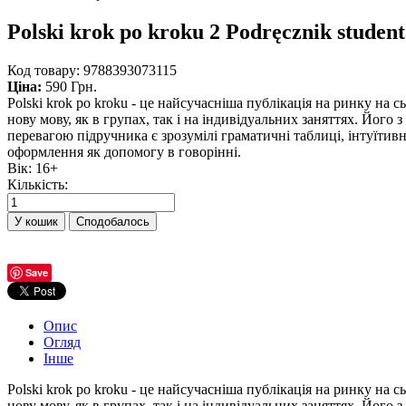
Polski krok po kroku 2 Podręcznik studen
Код товару:
9788393073115
Ціна:
590 Грн.
Polski krok po kroku - це найсучасніша публікація на ринку н
нову мову, як в групах, так і на індивідуальних заняттях. Йог
перевагою підручника є зрозумілі граматичні таблиці, інтуїтивн
оформлення як допомогу в говорінні.
Вік
:
16+
Кількість:
Сподобалось
Save
Опис
Огляд
Інше
Polski krok po kroku - це найсучасніша публікація на ринку н
нову мову, як в групах, так і на індивідуальних заняттях. Йог