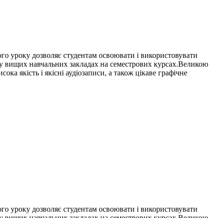
шого уроку дозволяє студентам освоювати і використовувати
ож у вищих навчальних закладах на семестрових курсах.Великою
ока якість і якісні аудіозаписи, а також цікаве графічне
шого уроку дозволяє студентам освоювати і використовувати
ож у вищих навчальних закладах на семестрових курсах.Великою