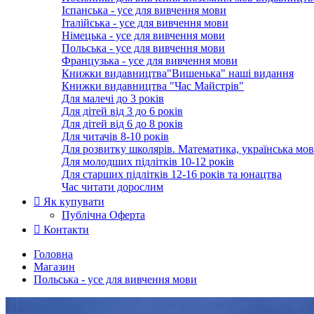
Іспанська - усе для вивчення мови
Італійська - усе для вивчення мови
Німецька - усе для вивчення мови
Польська - усе для вивчення мови
Французька - усе для вивчення мови
Книжки видавництва"Вишенька" наші видання
Книжки видавництва "Час Майстрів"
Для малечі до 3 років
Для дітей від 3 до 6 років
Для дітей від 6 до 8 років
Для читачів 8-10 років
Для розвитку школярів. Математика, українська мов
Для молодших підлітків 10-12 років
Для старших підлітків 12-16 років та юнацтва
Час читати дорослим
Як купувати
Публічна Оферта
Контакти
Головна
Магазин
Польська - усе для вивчення мови