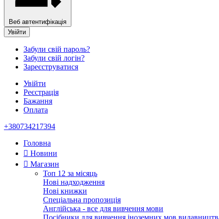
Веб автентифікація
Увійти
Забули свій пароль?
Забули свій логін?
Зареєструватися
Увійти
Реєстрація
Бажання
Оплата
+380734217394
Головна
Новини
Магазин
Топ 12 за місяць
Нові надходження
Нові книжки
Спеціальна пропозиція
Англійська - все для вивчення мови
Посібники для вивчення іноземних мов видавництв