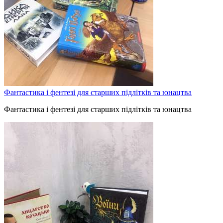
Фантастика і фентезі для cтарших підлітків та юнацтва
Фантастика і фентезі для cтарших підлітків та юнацтва