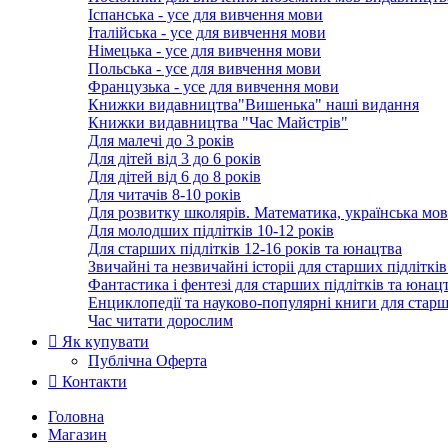
Іспанська - усе для вивчення мови
Італійська - усе для вивчення мови
Німецька - усе для вивчення мови
Польська - усе для вивчення мови
Французька - усе для вивчення мови
Книжки видавництва"Вишенька" наші видання
Книжки видавництва "Час Майстрів"
Для малечі до 3 років
Для дітей від 3 до 6 років
Для дітей від 6 до 8 років
Для читачів 8-10 років
Для розвитку школярів. Математика, українська мов
Для молодших підлітків 10-12 років
Для старших підлітків 12-16 років та юнацтва
Звичайні та незвичайні історіі для cтарших підліткі
Фантастика і фентезі для cтарших підлітків та юнац
Енциклопедії та науково-популярні книги для cтарш
Час читати дорослим
Як купувати
Публічна Оферта
Контакти
Головна
Магазин