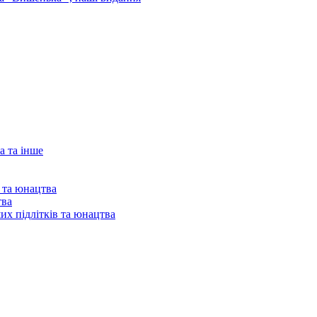
а та інше
в та юнацтва
тва
их підлітків та юнацтва