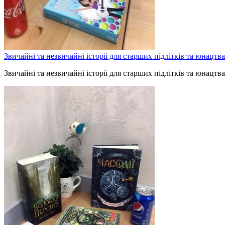
Звичайні та незвичайні історіі для cтарших підлітків та юнацтва
Звичайні та незвичайні історіі для cтарших підлітків та юнацтва