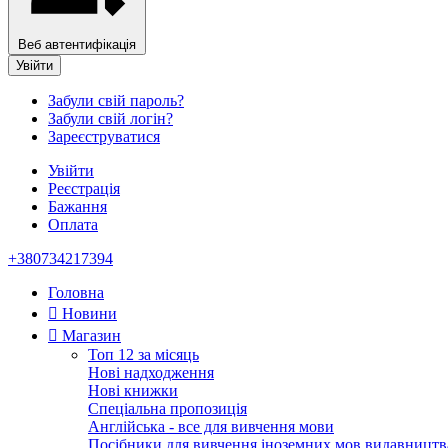
Веб автентифікація
Увійти
Забули свій пароль?
Забули свій логін?
Зареєструватися
Увійти
Реєстрація
Бажання
Оплата
+380734217394
Головна
Новини
Магазин
Топ 12 за місяць
Нові надходження
Нові книжки
Спеціальна пропозиція
Англійська - все для вивчення мови
Посібники для вивчення іноземних мов видавництв