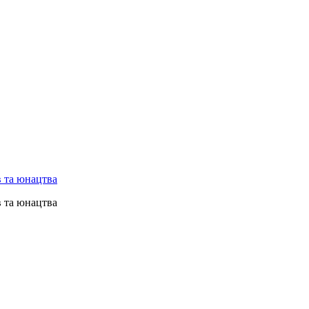
в та юнацтва
в та юнацтва