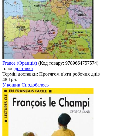
France (Франція)
(Код товару:
9789664757574
)
плюс
доставка
Термін доставки:
Протягом п'яти робочих днів
48 Грн.
У кошик
Сподобалось