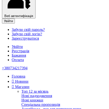
Веб автентифікація
Увійти
Забули свій пароль?
Забули свій логін?
Зареєструватися
Увійти
Реєстрація
Бажання
Оплата
+380734217394
Головна
Новини
Магазин
Топ 12 за місяць
Нові надходження
Нові книжки
Спеціальна пропозиція
Англійська - все для вивчення мови