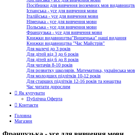
Посібники для вивчення іноземних мов видавництв
Іспанська - усе для вивчення мови
Італійська - усе для вивчення мови
Німецька - усе для вивчення мови
Польська - усе для вивчення мови
Французька - усе для вивчення мови
Книжки видавництва"Вишенька" наші видання
Книжки видавництва "Час Майстрів"
Для малечі до 3 років
Для дітей від 3 до 6 років
Для дітей від 6 до 8 років
Для читачів 8-10 років
Для розвитку школярів. Математика, українська мов
Для молодших підлітків 10-12 років
Для старших підлітків 12-16 років та юнацтва
Час читати дорослим
Як купувати
Публічна Оферта
Контакти
Головна
Магазин
Французька - усе для вивчення мови