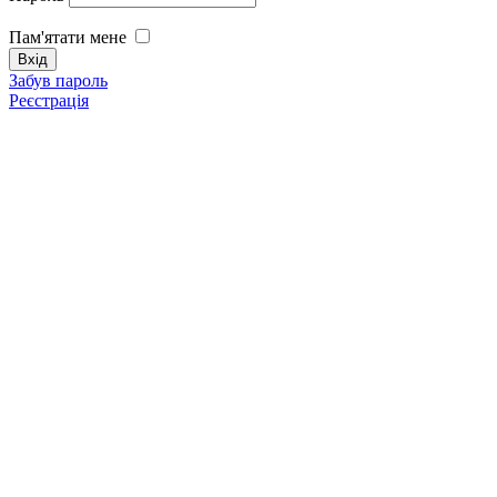
Пам'ятати мене
Забув пароль
Реєстрація