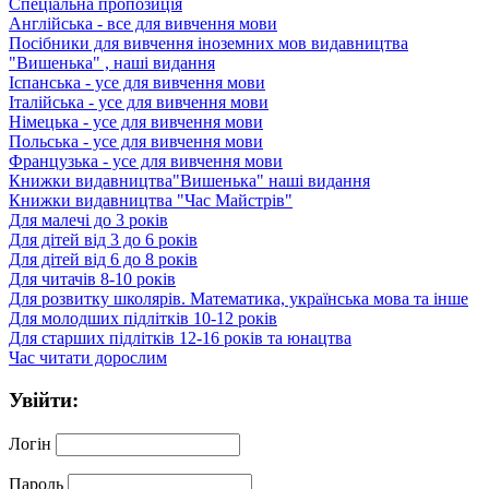
Спеціальна пропозиція
Англійська - все для вивчення мови
Посібники для вивчення іноземних мов видавництва
"Вишенька" , наші видання
Іспанська - усе для вивчення мови
Італійська - усе для вивчення мови
Німецька - усе для вивчення мови
Польська - усе для вивчення мови
Французька - усе для вивчення мови
Книжки видавництва"Вишенька" наші видання
Книжки видавництва "Час Майстрів"
Для малечі до 3 років
Для дітей від 3 до 6 років
Для дітей від 6 до 8 років
Для читачів 8-10 років
Для розвитку школярів. Математика, українська мова та інше
Для молодших підлітків 10-12 років
Для старших підлітків 12-16 років та юнацтва
Час читати дорослим
Увійти:
Логін
Пароль