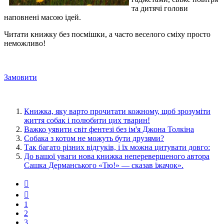
та дитячі голови
наповнені масою ідей.
Читати книжку без посмішки, а часто веселого сміху просто
неможливо!
Замовити
Книжка, яку варто прочитати кожному, щоб зрозуміти
життя собак і полюбити цих тварин!
Важко уявити світ фентезі без ім'я Джона Толкіна
Cобака з котом не можуть бути друзями?
Так багато різних відгуків, і їх можна цитувати довго:
До вашої уваги нова книжка неперевершеного автора
Сашка Дерманського «Тю!» — сказав їжачок».
1
2
3