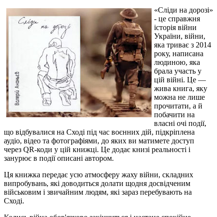
«Сліди на дорозі»
- це справжня
історія війни
України, війни,
яка триває з 2014
року, написана
людиною, яка
брала участь у
цій війні. Це —
жива книга, яку
можна не лише
прочитати, а й
побачити на
власні очі події,
що відбувалися на Сході під час воєнних дій, підкріплена
аудіо, відео та фотографіями, до яких ви матимете доступ
через QR-коди у цій книжці. Це додає книзі реальності і
занурює в події описані автором.
Ця книжка передає усю атмосферу жаху війни, складних
випробувань, які доводиться долати щодня досвідченим
військовим і звичайним людям, які зараз перебувають на
Сході.