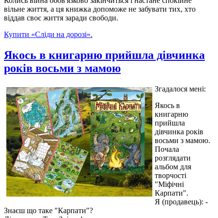
Колись війна обов'язково закінчиться і настане спокійне
вільне життя, а ця книжка допоможе не забувати тих, хто
віддав своє життя заради свободи.
Купити «Сліди на дорозі».
Якось в книгарню прийшла дівчинка
років восьми з мамою
Згадалося мені:
Якось в
книгарню
прийшла
дівчинка років
восьми з мамою.
Почала
розглядати
альбом для
творчості
"Міфічні
Карпати".
Я (продавець): -
Знаєш що таке "Карпати"?