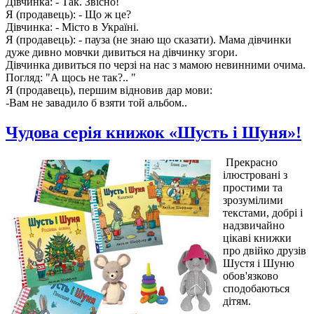
Дівчинка: - Так. Звісно!
Я (продавець): - Що ж це?
Дівчинка: - Місто в Україні.
Я (продавець): - пауза (не знаю що сказати). Мама дівчинки
дуже дивно мовчки дивиться на дівчинку згори.
Дівчинка дивиться по черзі на нас з мамою невинними очима.
Погляд: "А щось не так?.. "
Я (продавець), першим відновив дар мови:
-Вам не завадило б взяти той альбом..
Чудова серія книжок «Шусть і Шуня»!
Прекрасно
ілюстровані з
простими та
зрозумілими
текстами, добрі і
надзвичайно
цікаві книжки
про двійко друзів
Шустя і Шуню
обов'язково
сподобаються
дітям.