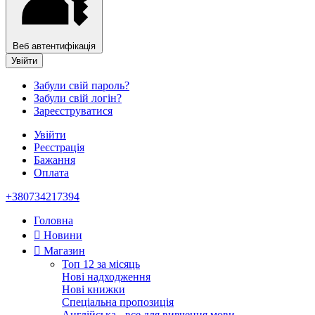
Веб автентифікація
Увійти
Забули свій пароль?
Забули свій логін?
Зареєструватися
Увійти
Реєстрація
Бажання
Оплата
+380734217394
Головна
Новини
Магазин
Топ 12 за місяць
Нові надходження
Нові книжки
Спеціальна пропозиція
Англійська - все для вивчення мови