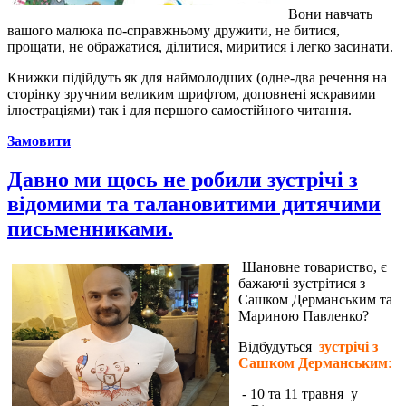
Вони навчать
вашого малюка по-справжньому дружити, не битися,
прощати, не ображатися, ділитися, миритися і легко засинати.
Книжки підійдуть як для наймолодших (одне-два речення на
сторінку зручним великим шрифтом, доповнені яскравими
ілюстраціями) так і для першого самостійного читання.
Замовити
Давно ми щось не робили зустрічі з
відомими та талановитими дитячими
письменниками.
Шановне товариство, є
бажаючі зустрітися з
Сашком Дерманським та
Мариною Павленко?
Відбудуться
зустрічі з
Сашком Дерманським
:
- 10 та 11 травня у