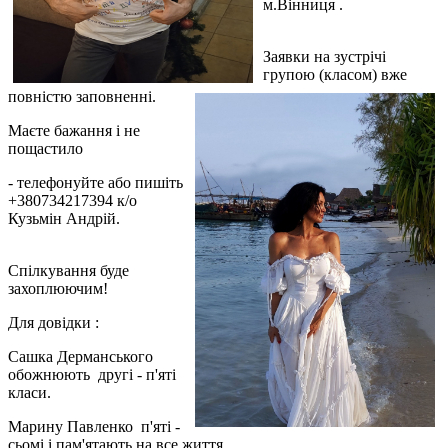
м.Вінниця .
Заявки на зустрічі
групою (класом) вже
повністю заповненні.
Маєте бажання і не
пощастило
- телефонуйте або пишіть
+380734217394 к/о
Кузьмін Андрій.
Спілкування буде
захоплюючим!
Для довідки :
Сашка Дерманського
обожнюють другі - п'яті
класи.
Марину Павленко п'яті -
сьомі і пам'ятають на все життя.