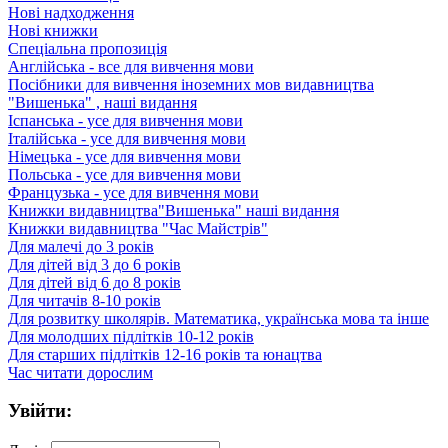
Нові надходження
Нові книжки
Спеціальна пропозиція
Англійська - все для вивчення мови
Посібники для вивчення іноземних мов видавництва
"Вишенька" , наші видання
Іспанська - усе для вивчення мови
Італійська - усе для вивчення мови
Німецька - усе для вивчення мови
Польська - усе для вивчення мови
Французька - усе для вивчення мови
Книжки видавництва"Вишенька" наші видання
Книжки видавництва "Час Майстрів"
Для малечі до 3 років
Для дітей від 3 до 6 років
Для дітей від 6 до 8 років
Для читачів 8-10 років
Для розвитку школярів. Математика, українська мова та інше
Для молодших підлітків 10-12 років
Для старших підлітків 12-16 років та юнацтва
Час читати дорослим
Увійти: