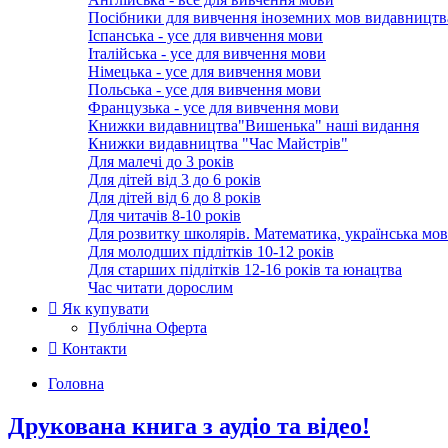
Посібники для вивчення іноземних мов видавництв
Іспанська - усе для вивчення мови
Італійська - усе для вивчення мови
Німецька - усе для вивчення мови
Польська - усе для вивчення мови
Французька - усе для вивчення мови
Книжки видавництва"Вишенька" наші видання
Книжки видавництва "Час Майстрів"
Для малечі до 3 років
Для дітей від 3 до 6 років
Для дітей від 6 до 8 років
Для читачів 8-10 років
Для розвитку школярів. Математика, українська мов
Для молодших підлітків 10-12 років
Для старших підлітків 12-16 років та юнацтва
Час читати дорослим
Як купувати
Публічна Оферта
Контакти
Головна
Друкована книга з аудіо та відео!