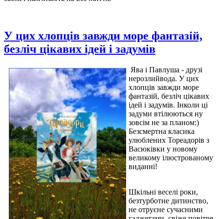
У цих хлопців завжди море фантазій,
безліч цікавих ідей і задумів
Ява і Павлуша - друзі
нерозлийвода. У цих
хлопців завжди море
фантазій, безліч цікавих
ідей і задумів. Інколи ці
задуми втілюються ну
зовсім не за планом:)
Безсмертна класика
улюблених Тореадорів з
Васюківки у новому
великому ілюстрованому
виданні!
Шкільні веселі роки,
безтурботне дитинство,
не отруєне сучасними
гаджетами, свіже повітря