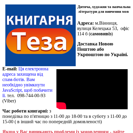
Дитяча, художня та навчальна
літератури для вивчення мов
Адреса:
м.Вінниця,
вулиця Келецька 53, офіс
114 б (
самовивіз
)
Доставка Новою
Поштою або
Укрпоштою по Україні.
E-mail:
Ця електронна
адреса захищена від
спам-ботів. Вам
необхідно увімкнути
JavaScript, щоб побачити
її.
тел. 098-744-00-93
(Viber)
Час роботи книгарні:
з
понеділка по п'ятницю з 11-00 до 18-00 та в суботу з 11-00 до
15-00 ( в інший час по попередній домовленості)
Якщо у Вас виникають проблеми із замовленням - дайте