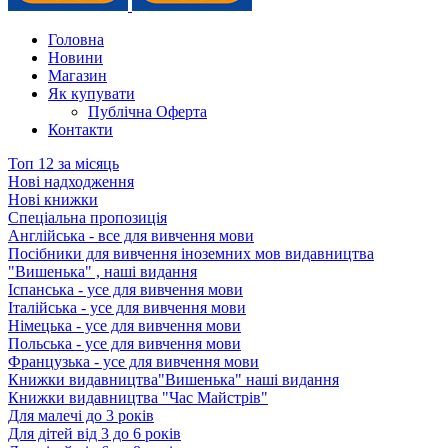
Головна
Новини
Магазин
Як купувати
Публічна Оферта
Контакти
Топ 12 за місяць
Нові надходження
Нові книжки
Спеціальна пропозиція
Англійська - все для вивчення мови
Посібники для вивчення іноземних мов видавництва
"Вишенька" , наші видання
Іспанська - усе для вивчення мови
Італійська - усе для вивчення мови
Німецька - усе для вивчення мови
Польська - усе для вивчення мови
Французька - усе для вивчення мови
Книжки видавництва"Вишенька" наші видання
Книжки видавництва "Час Майстрів"
Для малечі до 3 років
Для дітей від 3 до 6 років