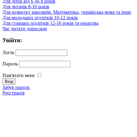
Для дітей від 6 до 8 років
Для читачів 8-10 років
Для розвитку школярів. Математика, українська мова та інше
Для молодших підлітків 10-12 років
Для старших підлітків 12-16 років та юнацтва
Час читати дорослим
Увійти:
Логін
Пароль
Пам'ятати мене
Забув пароль
Реєстрація