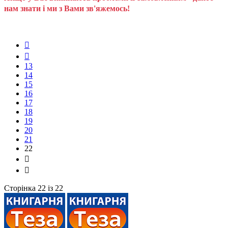
нам знати і ми з Вами зв'яжемось!
13
14
15
16
17
18
19
20
21
22
Сторінка 22 із 22