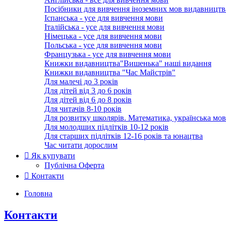
Посібники для вивчення іноземних мов видавництв
Іспанська - усе для вивчення мови
Італійська - усе для вивчення мови
Німецька - усе для вивчення мови
Польська - усе для вивчення мови
Французька - усе для вивчення мови
Книжки видавництва"Вишенька" наші видання
Книжки видавництва "Час Майстрів"
Для малечі до 3 років
Для дітей від 3 до 6 років
Для дітей від 6 до 8 років
Для читачів 8-10 років
Для розвитку школярів. Математика, українська мов
Для молодших підлітків 10-12 років
Для старших підлітків 12-16 років та юнацтва
Час читати дорослим
Як купувати
Публічна Оферта
Контакти
Головна
Контакти