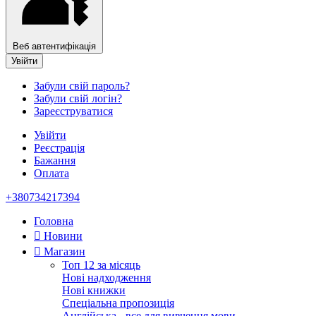
Веб автентифікація
Увійти
Забули свій пароль?
Забули свій логін?
Зареєструватися
Увійти
Реєстрація
Бажання
Оплата
+380734217394
Головна
Новини
Магазин
Топ 12 за місяць
Нові надходження
Нові книжки
Спеціальна пропозиція
Англійська - все для вивчення мови