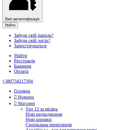
Веб автентифікація
Увійти
Забули свій пароль?
Забули свій логін?
Зареєструватися
Увійти
Реєстрація
Бажання
Оплата
+380734217394
Головна
Новини
Магазин
Топ 12 за місяць
Нові надходження
Нові книжки
Спеціальна пропозиція
Англійська - все для вивчення мови