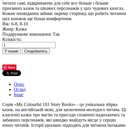
читати самі, відкриваючи для себе все більше і більше
приємних казок та цікавих персонажів у цих чудових книгах.
Кожне оповідання займає окрему сторінку, що робить читання
цих книжок ще більш комфортним.
Вік
:
6-8, 8-10
Жанр
:
Казка
Подарункове виконання
:
Так
Кількість:
Сподобалось
Save
Опис
Огляд
Інше
Серія «My Colourful 101 Story Books» - це унікальна збірка
казок, на англійській мові, для заохочення молодого читача. Ці
класичні казки про магію та пригоди сповнені надихаючих та
забавних персонажів, які швидко знайдуть місце у серцях
юних читачів. Історії ідеально підходять для читання батьками