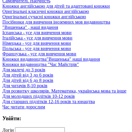
Самовчителі. Наочність
Книжки англійською для дітей та адаптовані книжки
Оригінальні класичні книжки англійською
Оригінальні сучасні книжки англійською
Посібники для вивчення іноземних мов видавництва
"Вишенька" , наші видання
Іспанська - усе для вивчення мови
Італійська - усе для вивчення мови
Німецька - усе для вивчення мови
Польська - усе для вивчення мови
Французька - усе для вивчення мови
Книжки видавництва"Вишенька" наші видання
Книжки видавництва "Час Майстрів"
Для малечі до 3 років
Для дітей від 3 до 6 років
Для дітей від 6 до 8 років
Для читачів 8-10 років
Для розвитку школярів. Математика, українська мова та інше
Для молодших підлітків 10-12 років
Для старших підлітків 12-16 років та юнацтва
Час читати дорослим
Увійти:
Логін