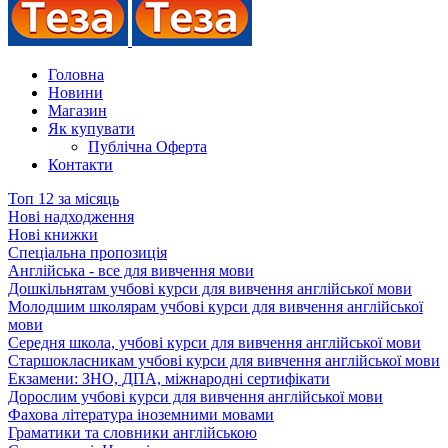
Головна
Новини
Магазин
Як купувати
Публічна Оферта
Контакти
Топ 12 за місяць
Нові надходження
Нові книжки
Спеціальна пропозиція
Англійська - все для вивчення мови
Дошкільнятам учбові курси для вивчення англійської мови
Молодшим школярам учбові курси для вивчення англійської
мови
Середня школа, учбові курси для вивчення англійської мови
Старшокласникам учбові курси для вивчення англійської мови
Екзамени: ЗНО, ДПА, міжнародні сертифікати
Дорослим учбові курси для вивчення англійської мови
Фахова література іноземними мовами
Граматики та словники англійською