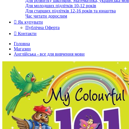
Для розвитку школярів. Математика, українська мов
Для молодших підлітків 10-12 років
Для старших підлітків 12-16 років та юнацтва
Час читати дорослим
Як купувати
Публічна Оферта
Контакти
Головна
Магазин
Англійська - все для вивчення мови