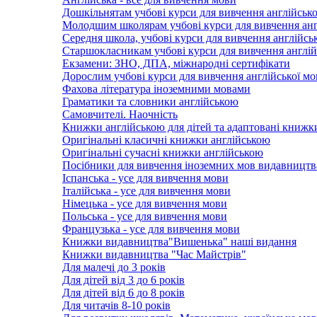
Дошкільнятам учбові курси для вивчення англійсько
Молодшим школярам учбові курси для вивчення анг
Середня школа, учбові курси для вивчення англійсь
Старшокласникам учбові курси для вивчення англій
Екзамени: ЗНО, ДПА, міжнародні сертифікати
Дорослим учбові курси для вивчення англійської м
Фахова література іноземними мовами
Граматики та словники англійською
Самовчителі. Наочність
Книжки англійською для дітей та адаптовані книжк
Оригінальні класичні книжки англійською
Оригінальні сучасні книжки англійською
Посібники для вивчення іноземних мов видавництв
Іспанська - усе для вивчення мови
Італійська - усе для вивчення мови
Німецька - усе для вивчення мови
Польська - усе для вивчення мови
Французька - усе для вивчення мови
Книжки видавництва"Вишенька" наші видання
Книжки видавництва "Час Майстрів"
Для малечі до 3 років
Для дітей від 3 до 6 років
Для дітей від 6 до 8 років
Для читачів 8-10 років