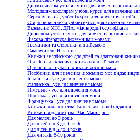
Дошкільнятам учбові курси для вивчення англійсько
Молодшим школярам учбові курси для вивчення анг
Середня школа, учбові курси для вивчення англійсь
Старшокласникам учбові курси для вивчення англій
Екзамени: ЗНО, ДПА, міжнародні сертифікати
Дорослим учбові курси для вивчення англійської м
Фахова література іноземними мовами
Граматики та словники англійською
Самовчителі. Наочність
Книжки англійською для дітей та адаптовані книжк
Оригінальні класичні книжки англійською
Оригінальні сучасні книжки англійською
Посібники для вивчення іноземних мов видавництв
Іспанська - усе для вивчення мови
Італійська - усе для вивчення мови
Німецька - усе для вивчення мови
Польська - усе для вивчення мови
Французька - усе для вивчення мови
Книжки видавництва"Вишенька" наші видання
Книжки видавництва "Час Майстрів"
Для малечі до 3 років
Для дітей від 3 до 6 років
Для дітей від 6 до 8 років
Для читачів 8-10 років