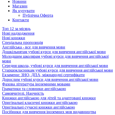
Новини
Магазин
Як купувати
Публічна Оферта
Контакти
Топ 12 за місяць
Нові надходження
Нові книжки
Спеціальна пропозиція
Англійська - все для вивчення мови
Дошкільнятам учбові курси для вивчення англійської мови
Молодшим школярам учбові курси для вивчення англійської
мови
Середня школа, учбові курси для вивчення англійської мови
Старшокласникам учбові курси для вивчення англійської мови
Екзамени: ЗНО, ДПА, міжнародні сертифікати
Дорослим учбові курси для вивчення англійської мови
Фахова література іноземними мовами
Граматики та словники англійською
Самовчителі. Наочність
Книжки англійською для дітей та адаптовані книжки
Оригінальні класичні книжки англійською
Оригінальні сучасні книжки англійською
Посібники для вивчення іноземних мов видавництва