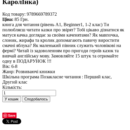
КаролІнка)
Код товару:
9789669789372
Ціна:
85 Грн.
книга для читання (рівень А1, Beginner1, 1-2 клас) Ти
полюбляєш читати казки про звірят? Тобі цікаво дізнатися як
матуся качка доглядає за своїми каченятами? Як мавпочка,
слоник, жирафа та кролик допомагають павичу виростити
смачні яблука? Як маленький півник служить чоловікові на
фермі? Читай із задоволенням про пригоди героїв казок та
вивчай англійську мову. Замовляйте 15 штук та отримайте
одну в ПОДАРУНОК !!!
Вік
:
6-8
Жанр
:
Розвиваючі книжки
Шкільна програма
Позакласне читання
:
Перший клас,
Другий клас
Кількість:
Сподобалось
Save