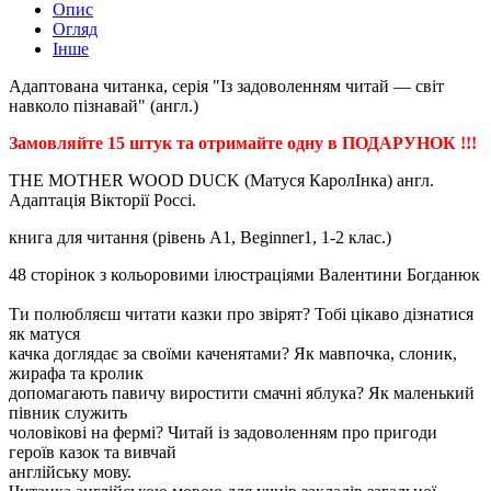
Опис
Огляд
Інше
Адаптована читанка, серія "Із задоволенням читай — світ
навколо пізнавай" (англ.)
Замовляйте 15 штук та отримайте одну в ПОДАРУНОК !!!
THE MOTHER WOOD DUCK (Матуся КаролІнка) англ.
Адаптація Вікторії Россі.
книга для читання (рівень А1, Beginner1, 1-2 клас.)
48 сторінок з кольоровими ілюстраціями Валентини Богданюк
Ти полюбляєш читати казки про звірят? Тобі цікаво дізнатися
як матуся
качка доглядає за своїми каченятами? Як мавпочка, слоник,
жирафа та кролик
допомагають павичу виростити смачні яблука? Як маленький
півник служить
чоловікові на фермі? Читай із задоволенням про пригоди
героїв казок та вивчай
англійську мову.