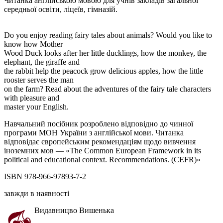
Читанка англійською мовою для учнів закладів загальної
середньої освіти, ліцеїв, гімназій.
Do you enjoy reading fairy tales about animals? Would you like to
know how Mother
Wood Duck looks after her little ducklings, how the monkey, the
elephant, the giraffe and
the rabbit help the peacock grow delicious apples, how the little
rooster serves the man
on the farm? Read about the adventures of the fairy tale characters
with pleasure and
master your English.
Навчальний посібник розроблено відповідно до чинної
програми МОН України з англійської мови. Читанка
відповідає європейським рекомендаціям щодо вивчення
іноземних мов — «The Common European Framework in its
political and educational context. Recommendations. (CEFR)»
ISBN 978-966-97893-7-2
завжди в наявності
Видавницво Вишенька