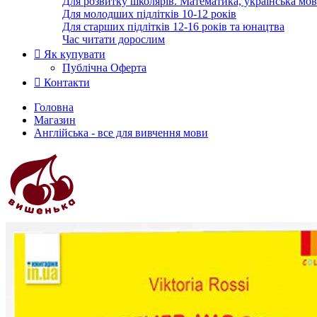
Для розвитку школярів. Математика, українська мов
Для молодших підлітків 10-12 років
Для старших підлітків 12-16 років та юнацтва
Час читати дорослим
Як купувати
Публічна Оферта
Контакти
Головна
Магазин
Англійська - все для вивчення мови