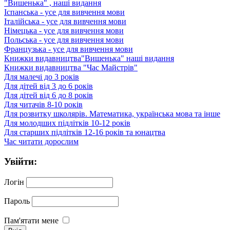
"Вишенька" , наші видання
Іспанська - усе для вивчення мови
Італійська - усе для вивчення мови
Німецька - усе для вивчення мови
Польська - усе для вивчення мови
Французька - усе для вивчення мови
Книжки видавництва"Вишенька" наші видання
Книжки видавництва "Час Майстрів"
Для малечі до 3 років
Для дітей від 3 до 6 років
Для дітей від 6 до 8 років
Для читачів 8-10 років
Для розвитку школярів. Математика, українська мова та інше
Для молодших підлітків 10-12 років
Для старших підлітків 12-16 років та юнацтва
Час читати дорослим
Увійти:
Логін
Пароль
Пам'ятати мене