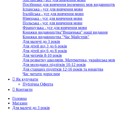
Посібники для вивчення іноземних мов видавництв
Іспанська - усе для вивчення мови
Італійська - усе для вивчення мови
Німецька - усе для вивчення мови
Польська - усе для вивчення мови
Французька - усе для вивчення мови
Книжки видавництва"Вишенька" наші видання
Книжки видавництва "Час Майстрів"
Для малечі до 3 років
Для дітей від 3 до 6 років
Для дітей від 6 до 8 років
Для читачів 8-10 років
Для розвитку школярів. Математика, українська мов
Для молодших підлітків 10-12 років
Для старших підлітків 12-16 років та юнацтва
Час читати дорослим
Як купувати
Публічна Оферта
Контакти
Головна
Магазин
Для малечі до 3 років