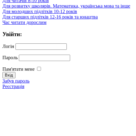
Для читачів 8-10 років
Для розвитку школярів. Математика, українська мова та інше
Для молодших підлітків 10-12 років
Для старших підлітків 12-16 років та юнацтва
Час читати дорослим
Увійти:
Логін
Пароль
Пам'ятати мене
Забув пароль
Реєстрація