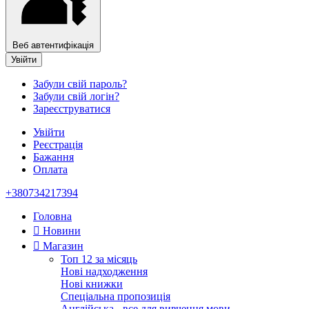
Веб автентифікація
Увійти
Забули свій пароль?
Забули свій логін?
Зареєструватися
Увійти
Реєстрація
Бажання
Оплата
+380734217394
Головна
Новини
Магазин
Топ 12 за місяць
Нові надходження
Нові книжки
Спеціальна пропозиція
Англійська - все для вивчення мови