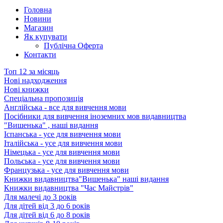
Головна
Новини
Магазин
Як купувати
Публічна Оферта
Контакти
Топ 12 за місяць
Нові надходження
Нові книжки
Спеціальна пропозиція
Англійська - все для вивчення мови
Посібники для вивчення іноземних мов видавництва
"Вишенька" , наші видання
Іспанська - усе для вивчення мови
Італійська - усе для вивчення мови
Німецька - усе для вивчення мови
Польська - усе для вивчення мови
Французька - усе для вивчення мови
Книжки видавництва"Вишенька" наші видання
Книжки видавництва "Час Майстрів"
Для малечі до 3 років
Для дітей від 3 до 6 років
Для дітей від 6 до 8 років