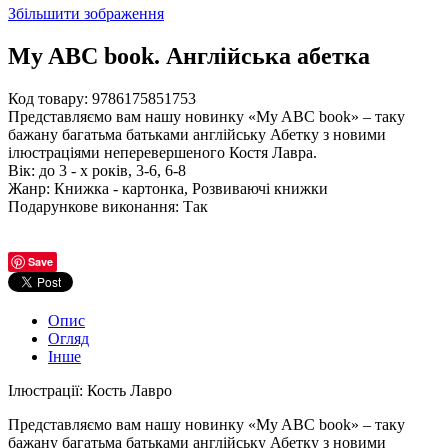
Збільшити зображення
My ABC book. Англійська абетка
Код товару:
9786175851753
Представляємо вам нашу новинку «My ABC book» – таку
бажану багатьма батьками англійську Абетку з новими
ілюстраціями неперевершеного Костя Лавра.
Вік
:
до 3 - х років, 3-6, 6-8
Жанр
:
Книжка - картонка, Розвиваючі книжки
Подарункове виконання
:
Так
Save
Опис
Огляд
Інше
Ілюстрації: Кость Лавро
Представляємо вам нашу новинку «My ABC book» – таку
бажану багатьма батьками англійську Абетку з новими