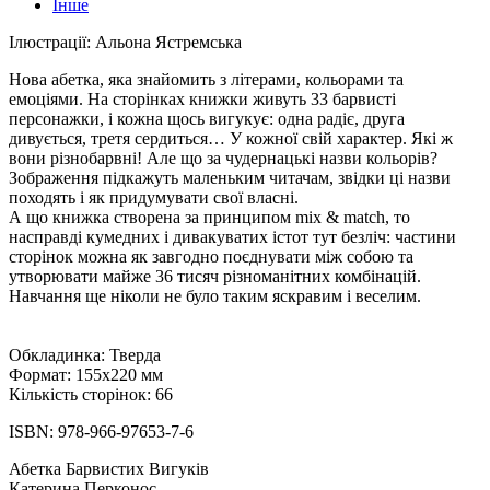
Інше
Ілюстрації: Альона Ястремська
Нова абетка, яка знайомить з літерами, кольорами та
емоціями. На сторінках книжки живуть 33 барвисті
персонажки, і кожна щось вигукує: одна радіє, друга
дивується, третя сердиться… У кожної свій характер. Які ж
вони різнобарвні! Але що за чудернацькі назви кольорів?
Зображення підкажуть маленьким читачам, звідки ці назви
походять і як придумувати свої власні.
А що книжка створена за принципом mix & match, то
насправді кумедних і дивакуватих істот тут безліч: частини
сторінок можна як завгодно поєднувати між собою та
утворювати майже 36 тисяч різноманітних комбінацій.
Навчання ще ніколи не було таким яскравим і веселим.
Обкладинка: Тверда
Формат: 155x220 мм
Кількість сторінок: 66
ISBN: 978-966-97653-7-6
Абетка Барвистих Вигуків
Катерина Перконос