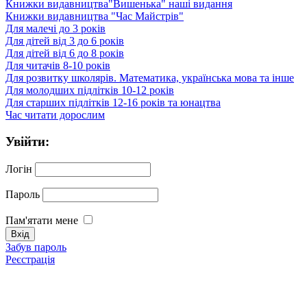
Книжки видавництва"Вишенька" наші видання
Книжки видавництва "Час Майстрів"
Для малечі до 3 років
Для дітей від 3 до 6 років
Для дітей від 6 до 8 років
Для читачів 8-10 років
Для розвитку школярів. Математика, українська мова та інше
Для молодших підлітків 10-12 років
Для старших підлітків 12-16 років та юнацтва
Час читати дорослим
Увійти:
Логін
Пароль
Пам'ятати мене
Забув пароль
Реєстрація