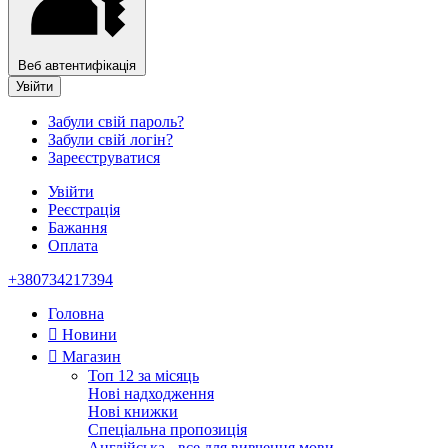
Веб автентифікація
Увійти
Забули свій пароль?
Забули свій логін?
Зареєструватися
Увійти
Реєстрація
Бажання
Оплата
+380734217394
Головна
Новини
Магазин
Топ 12 за місяць
Нові надходження
Нові книжки
Спеціальна пропозиція
Англійська - все для вивчення мови