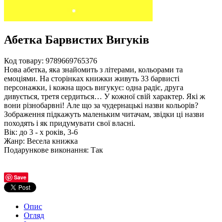
Абетка Барвистих Вигуків
Код товару:
9789669765376
Нова абетка, яка знайомить з літерами, кольорами та
емоціями. На сторінках книжки живуть 33 барвисті
персонажки, і кожна щось вигукує: одна радіє, друга
дивується, третя сердиться… У кожної свій характер. Які ж
вони різнобарвні! Але що за чудернацькі назви кольорів?
Зображення підкажуть маленьким читачам, звідки ці назви
походять і як придумувати свої власні.
Вік
:
до 3 - х років, 3-6
Жанр
:
Весела книжка
Подарункове виконання
:
Так
Save
Опис
Огляд