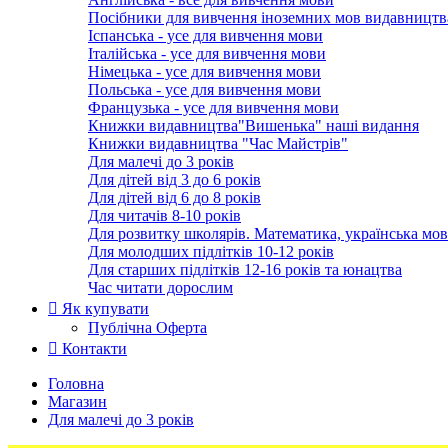
Посібники для вивчення іноземних мов видавництв
Іспанська - усе для вивчення мови
Італійська - усе для вивчення мови
Німецька - усе для вивчення мови
Польська - усе для вивчення мови
Французька - усе для вивчення мови
Книжки видавництва"Вишенька" наші видання
Книжки видавництва "Час Майстрів"
Для малечі до 3 років
Для дітей від 3 до 6 років
Для дітей від 6 до 8 років
Для читачів 8-10 років
Для розвитку школярів. Математика, українська мов
Для молодших підлітків 10-12 років
Для старших підлітків 12-16 років та юнацтва
Час читати дорослим
Як купувати
Публічна Оферта
Контакти
Головна
Магазин
Для малечі до 3 років