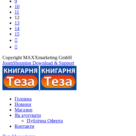
9
10
11
12
13
14
15
Copyright MAXXmarketing GmbH
JoomShopping Download & Support
Головна
Новини
Магазин
Як купувати
Публічна Оферта
Контакти