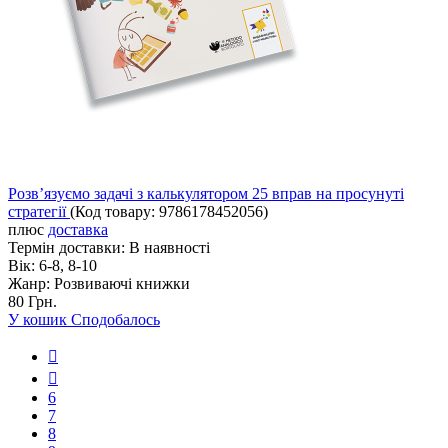
Розв’язуємо задачі з калькулятором 25 вправ на просунуті
стратегії
(Код товару:
9786178452056
)
плюс
доставка
Термін доставки:
В наявності
Вік:
6-8, 8-10
Жанр:
Розвиваючі книжки
80 Грн.
У кошик
Сподобалось
6
7
8