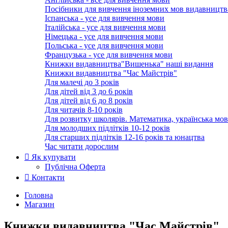
Посібники для вивчення іноземних мов видавництв
Іспанська - усе для вивчення мови
Італійська - усе для вивчення мови
Німецька - усе для вивчення мови
Польська - усе для вивчення мови
Французька - усе для вивчення мови
Книжки видавництва"Вишенька" наші видання
Книжки видавництва "Час Майстрів"
Для малечі до 3 років
Для дітей від 3 до 6 років
Для дітей від 6 до 8 років
Для читачів 8-10 років
Для розвитку школярів. Математика, українська мов
Для молодших підлітків 10-12 років
Для старших підлітків 12-16 років та юнацтва
Час читати дорослим
Як купувати
Публічна Оферта
Контакти
Головна
Магазин
Книжки видавництва "Час Майстрів"