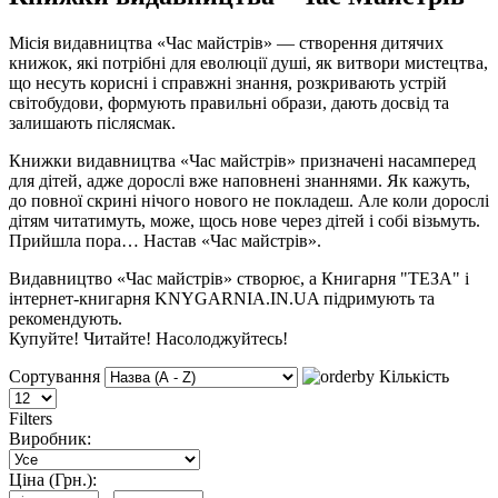
Місія видавництва «Час майстрів» — створення дитячих
книжок, які потрібні для еволюції душі, як витвори мистецтва,
що несуть корисні і справжні знання, розкривають устрій
світобудови, формують правильні образи, дають досвід та
залишають післясмак.
Книжки видавництва «Час майстрів» призначені насамперед
для дітей, адже дорослі вже наповнені знаннями. Як кажуть,
до повної скрині нічого нового не покладеш. Але коли дорослі
дітям читатимуть, може, щось нове через дітей і собі візьмуть.
Прийшла пора… Настав «Час майстрів».
Видавництво «Час майстрів» створює, а Книгарня "ТЕЗА" і
інтернет-книгарня KNYGARNIA.IN.UA підримують та
рекомендують.
Купуйте! Читайте! Насолоджуйтесь!
Сортування
Кількість
Filters
Виробник:
Ціна (Грн.):