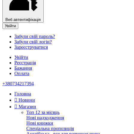
Веб автентифікація
Увійти
Забули свій пароль?
Забули свій логін?
Зареєструватися
Увійти
Реєстрація
Бажання
Оплата
+380734217394
Головна
Новини
Магазин
Топ 12 за місяць
Нові надходження
Нові книжки
Спеціальна пропозиція
Англійська - все для вивчення мови