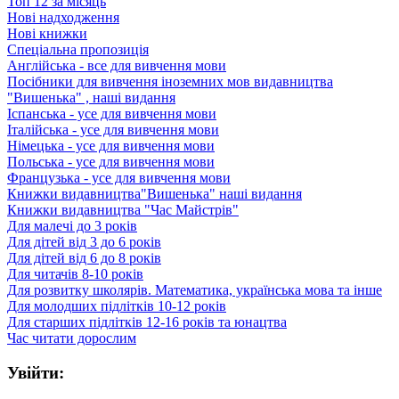
Топ 12 за місяць
Нові надходження
Нові книжки
Спеціальна пропозиція
Англійська - все для вивчення мови
Посібники для вивчення іноземних мов видавництва
"Вишенька" , наші видання
Іспанська - усе для вивчення мови
Італійська - усе для вивчення мови
Німецька - усе для вивчення мови
Польська - усе для вивчення мови
Французька - усе для вивчення мови
Книжки видавництва"Вишенька" наші видання
Книжки видавництва "Час Майстрів"
Для малечі до 3 років
Для дітей від 3 до 6 років
Для дітей від 6 до 8 років
Для читачів 8-10 років
Для розвитку школярів. Математика, українська мова та інше
Для молодших підлітків 10-12 років
Для старших підлітків 12-16 років та юнацтва
Час читати дорослим
Увійти: