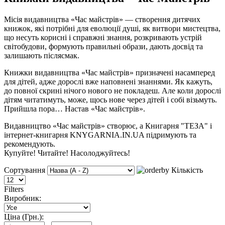
Місія видавництва «Час майстрів» — створення дитячих
книжок, які потрібні для еволюції душі, як витвори мистецтва,
що несуть корисні і справжні знання, розкривають устрій
світобудови, формують правильні образи, дають досвід та
залишають післясмак.
Книжки видавництва «Час майстрів» призначені насамперед
для дітей, адже дорослі вже наповнені знаннями. Як кажуть,
до повної скрині нічого нового не покладеш. Але коли дорослі
дітям читатимуть, може, щось нове через дітей і собі візьмуть.
Прийшла пора… Настав «Час майстрів».
Видавництво «Час майстрів» створює, а Книгарня "ТЕЗА" і
інтернет-книгарня KNYGARNIA.IN.UA підримують та
рекомендують.
Купуйте! Читайте! Насолоджуйтесь!
Сортування
Кількість
Filters
Виробник:
Ціна (Грн.):