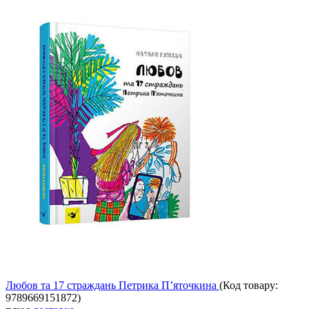
Любов та 17 страждань Петрика П’яточкина
(Код товару:
9789669151872
)