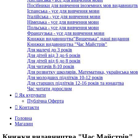
Посібники для вивчення іноземних мов видавництв
Іспанська - усе для вивчення мови
Італійська - усе для вивчення мови
Німецька - усе для вивчення мови
Польська - усе для вивчення мови
Французька - усе для вивчення мови
Книжки видавництва"Вишенька" наші видання
Книжки видавництва "Час Майстрів"
Для малечі до 3 років
Для дітей від 3 до 6 років
Для дітей від 6 до 8 років
Для читачів 8-10 років
Для розвитку школярів. Математика, українська мов
Для молодших підлітків 10-12 років
Для старших підлітків 12-16 років та юнацтва
Час читати дорослим
Як купувати
Публічна Оферта
Контакти
Головна
Магазин
Книжки видавництва "Час Майстрів"