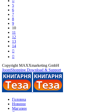
5
6
7
8
9
10
11
12
13
14
Copyright MAXXmarketing GmbH
JoomShopping Download & Support
Головна
Новини
Магазин