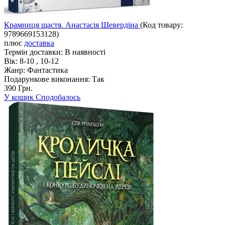
Крамниця щастя. Анастасія Шевердіна
(Код товару:
9789669153128
)
плюс
доставка
Термін доставки:
В наявності
Вік:
8-10 , 10-12
Жанр:
Фантастика
Подарункове виконання:
Так
390 Грн.
У кошик
Сподобалось