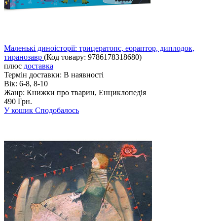
Маленькі диноісторії: трицератопс, еораптор, диплодок,
тиранозавр
(Код товару:
9786178318680
)
плюс
доставка
Термін доставки:
В наявності
Вік:
6-8, 8-10
Жанр:
Книжки про тварин, Енциклопедія
490 Грн.
У кошик
Сподобалось