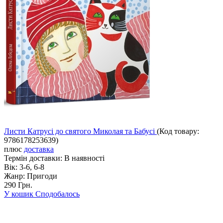
Листи Катрусі до святого Миколая та Бабусі
(Код товару:
9786178253639
)
плюс
доставка
Термін доставки:
В наявності
Вік:
3-6, 6-8
Жанр:
Пригоди
290 Грн.
У кошик
Сподобалось