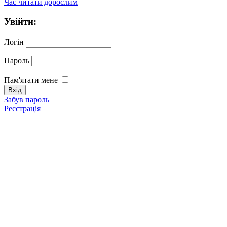
Час читати дорослим
Увійти:
Логін
Пароль
Пам'ятати мене
Забув пароль
Реєстрація