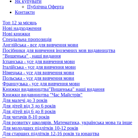
Як купувати
Публічна Оферта
Контакти
Топ 12 за місяць
Нові надходження
Нові книжки
Спеціальна пропозиція
Англійська - все для вивчення мови
Посібники для вивчення іноземних мов видавництва
"Вишенька" , наші видання
Іспанська - усе для вивчення мови
Італійська - усе для вивчення мови
Німецька - усе для вивчення мови
Польська - усе для вивчення мови
Французька - усе для вивчення мови
Книжки видавництва"Вишенька" наші видання
Книжки видавництва "Час Майстрів"
Для малечі до 3 років
Для дітей від 3 до 6 років
Для дітей від 6 до 8 років
Для читачів 8-10 років
Для розвитку школярів. Математика, українська мова та інше
Для молодших підлітків 10-12 років
Для старших підлітків 12-16 років та юнацтва