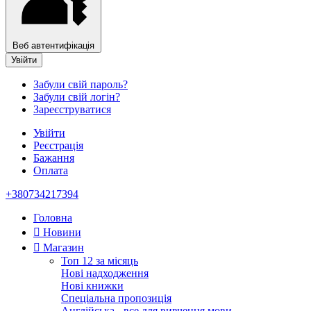
Веб автентифікація
Увійти
Забули свій пароль?
Забули свій логін?
Зареєструватися
Увійти
Реєстрація
Бажання
Оплата
+380734217394
Головна
Новини
Магазин
Топ 12 за місяць
Нові надходження
Нові книжки
Спеціальна пропозиція
Англійська - все для вивчення мови