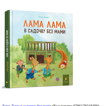
Лама Лама в садочку без мами
(Код товару:
9786178318390
)