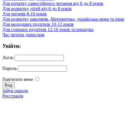
Для початку самостійного читання від 6 до 8 років
Для розвитку дітей від 6 до 8 років
Для читачів 8-10 років
Для розвитку школярів. Математика, українська мова та інше
Для молодших підлітків 10-12 років
Для старших підлітків 12-16 років та юнацтва
Час читати дорослим
Увійти:
Логін
Пароль
Пам'ятати мене
Забув пароль
Реєстрація