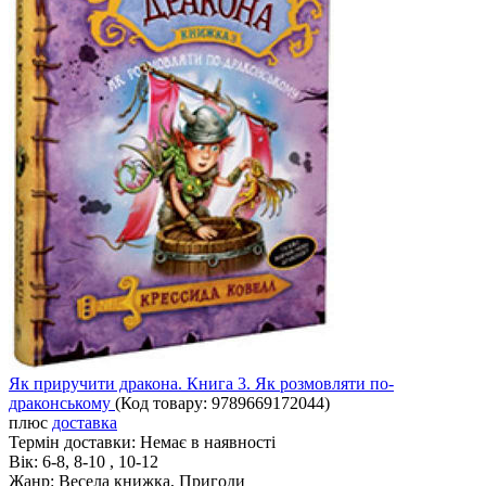
Як приручити дракона. Книга 3. Як розмовляти по-
драконському
(Код товару:
9789669172044
)
плюс
доставка
Термін доставки:
Немає в наявності
Вік:
6-8, 8-10 , 10-12
Жанр:
Весела книжка, Пригоди