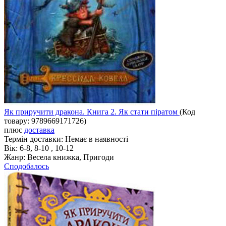
Як приручити дракона. Книга 2. Як стати піратом
(Код
товару:
9789669171726
)
плюс
доставка
Термін доставки:
Немає в наявності
Вік:
6-8, 8-10 , 10-12
Жанр:
Весела книжка, Пригоди
Сподобалось