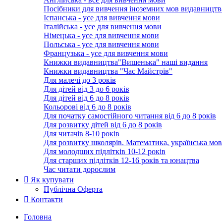
Посібники для вивчення іноземних мов видавництв
Іспанська - усе для вивчення мови
Італійська - усе для вивчення мови
Німецька - усе для вивчення мови
Польська - усе для вивчення мови
Французька - усе для вивчення мови
Книжки видавництва"Вишенька" наші видання
Книжки видавництва "Час Майстрів"
Для малечі до 3 років
Для дітей від 3 до 6 років
Для дітей від 6 до 8 років
Кольорові від 6 до 8 років
Для початку самостійного читання від 6 до 8 років
Для розвитку дітей від 6 до 8 років
Для читачів 8-10 років
Для розвитку школярів. Математика, українська мов
Для молодших підлітків 10-12 років
Для старших підлітків 12-16 років та юнацтва
Час читати дорослим
Як купувати
Публічна Оферта
Контакти
Головна