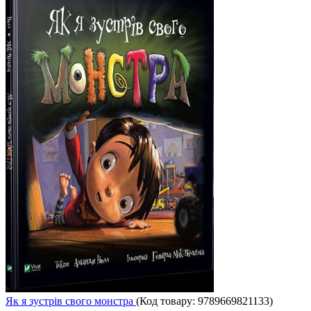
Як я зустрів свого монстра
(Код товару:
9789669821133
)