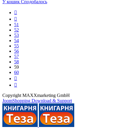
У кошик
Сподобалось
51
52
53
54
55
56
57
58
59
60
Copyright MAXXmarketing GmbH
JoomShopping Download & Support