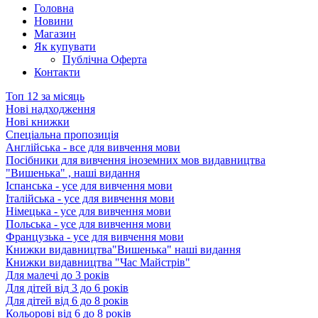
Головна
Новини
Магазин
Як купувати
Публічна Оферта
Контакти
Топ 12 за місяць
Нові надходження
Нові книжки
Спеціальна пропозиція
Англійська - все для вивчення мови
Посібники для вивчення іноземних мов видавництва
"Вишенька" , наші видання
Іспанська - усе для вивчення мови
Італійська - усе для вивчення мови
Німецька - усе для вивчення мови
Польська - усе для вивчення мови
Французька - усе для вивчення мови
Книжки видавництва"Вишенька" наші видання
Книжки видавництва "Час Майстрів"
Для малечі до 3 років
Для дітей від 3 до 6 років
Для дітей від 6 до 8 років
Кольорові від 6 до 8 років