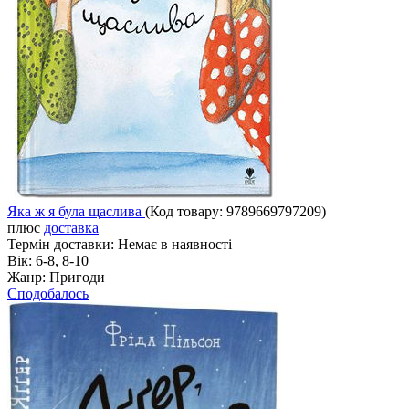
Яка ж я була щаслива
(Код товару:
9789669797209
)
плюс
доставка
Термін доставки:
Немає в наявності
Вік:
6-8, 8-10
Жанр:
Пригоди
Сподобалось