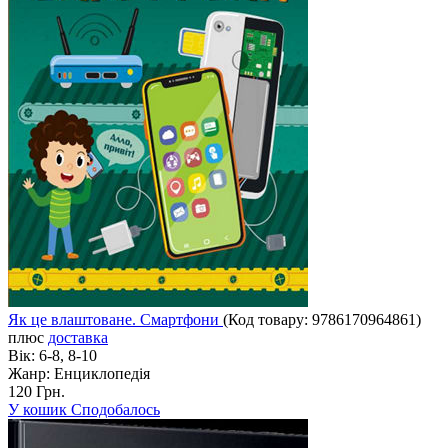
Як це влаштоване. Смартфони
(Код товару:
9786170964861
)
плюс
доставка
Вік:
6-8, 8-10
Жанр:
Енциклопедія
120 Грн.
У кошик
Сподобалось