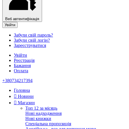
Веб автентифікація
Увійти
Забули свій пароль?
Забули свій логін?
Зареєструватися
Увійти
Реєстрація
Бажання
Оплата
+380734217394
Головна
Новини
Магазин
Топ 12 за місяць
Нові надходження
Нові книжки
Спеціальна пропозиція
Англійська - все для вивчення мови