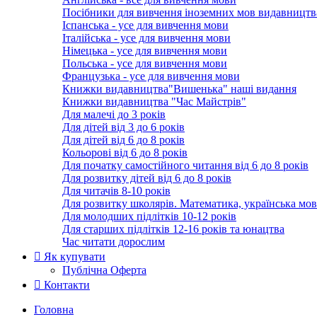
Посібники для вивчення іноземних мов видавництв
Іспанська - усе для вивчення мови
Італійська - усе для вивчення мови
Німецька - усе для вивчення мови
Польська - усе для вивчення мови
Французька - усе для вивчення мови
Книжки видавництва"Вишенька" наші видання
Книжки видавництва "Час Майстрів"
Для малечі до 3 років
Для дітей від 3 до 6 років
Для дітей від 6 до 8 років
Кольорові від 6 до 8 років
Для початку самостійного читання від 6 до 8 років
Для розвитку дітей від 6 до 8 років
Для читачів 8-10 років
Для розвитку школярів. Математика, українська мов
Для молодших підлітків 10-12 років
Для старших підлітків 12-16 років та юнацтва
Час читати дорослим
Як купувати
Публічна Оферта
Контакти
Головна