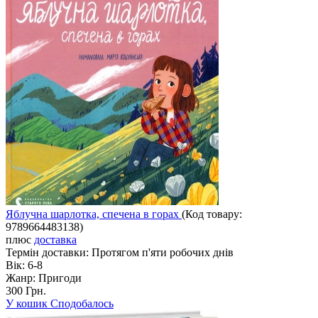
Яблучна шарлотка, спечена в горах
(Код товару:
9789664483138
)
плюс
доставка
Термін доставки:
Протягом п'яти робочих днів
Вік:
6-8
Жанр:
Пригоди
300 Грн.
У кошик
Сподобалось