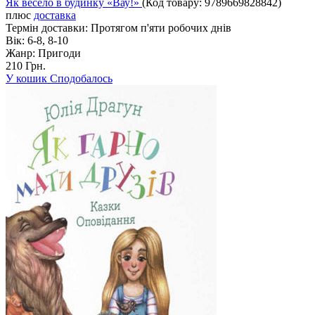
Як весело в будинку «Вау!»
(Код товару:
9789669828842
)
плюс
доставка
Термін доставки:
Протягом п'яти робочих днів
Вік:
6-8, 8-10
Жанр:
Пригоди
210 Грн.
У кошик
Сподобалось