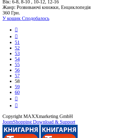
Вік:
6-8, 8-10 , 10-12, 12-16
Жанр:
Розвиваючі книжки, Енциклопедія
360 Грн.
У кошик
Сподобалось
51
52
53
54
55
56
57
58
59
60
Copyright MAXXmarketing GmbH
JoomShopping Download & Support