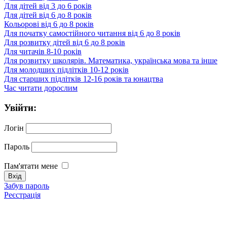
Для дітей від 3 до 6 років
Для дітей від 6 до 8 років
Кольорові від 6 до 8 років
Для початку самостійного читання від 6 до 8 років
Для розвитку дітей від 6 до 8 років
Для читачів 8-10 років
Для розвитку школярів. Математика, українська мова та інше
Для молодших підлітків 10-12 років
Для старших підлітків 12-16 років та юнацтва
Час читати дорослим
Увійти:
Логін
Пароль
Пам'ятати мене
Забув пароль
Реєстрація