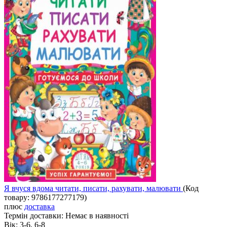
Я вчуся вдома читати, писати, рахувати, малювати
(Код
товару:
9786177277179
)
плюс
доставка
Термін доставки:
Немає в наявності
Вік:
3-6, 6-8