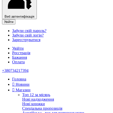
Веб автентифікація
Увійти
Забули свій пароль?
Забули свій логін?
Зареєструватися
Увійти
Реєстрація
Бажання
Оплата
+380734217394
Головна
Новини
Магазин
Топ 12 за місяць
Нові надходження
Нові книжки
Спеціальна пропозиція
Англійська - все для вивчення мови