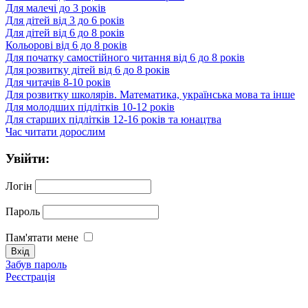
Для малечі до 3 років
Для дітей від 3 до 6 років
Для дітей від 6 до 8 років
Кольорові від 6 до 8 років
Для початку самостійного читання від 6 до 8 років
Для розвитку дітей від 6 до 8 років
Для читачів 8-10 років
Для розвитку школярів. Математика, українська мова та інше
Для молодших підлітків 10-12 років
Для старших підлітків 12-16 років та юнацтва
Час читати дорослим
Увійти:
Логін
Пароль
Пам'ятати мене
Забув пароль
Реєстрація