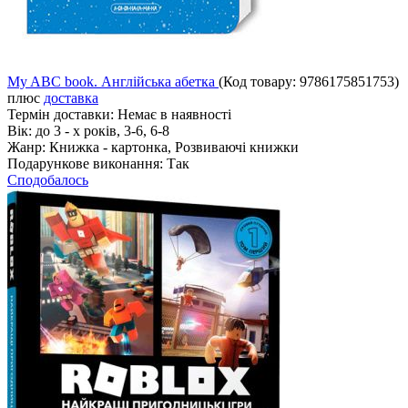
My ABC book. Англійська абетка
(Код товару:
9786175851753
)
плюс
доставка
Термін доставки:
Немає в наявності
Вік:
до 3 - х років, 3-6, 6-8
Жанр:
Книжка - картонка, Розвиваючі книжки
Подарункове виконання:
Так
Сподобалось