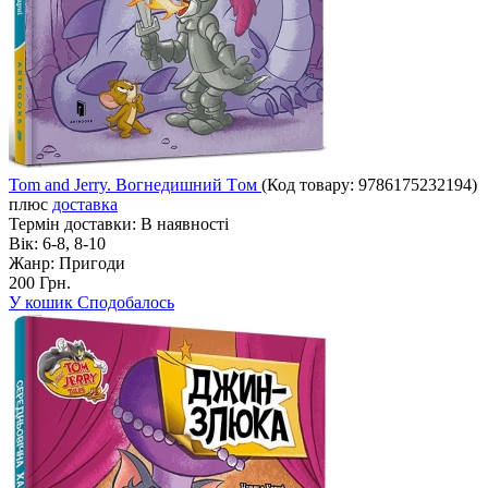
Tom and Jerry. Вогнедишний Тoм
(Код товару:
9786175232194
)
плюс
доставка
Термін доставки:
В наявності
Вік:
6-8, 8-10
Жанр:
Пригоди
200 Грн.
У кошик
Сподобалось