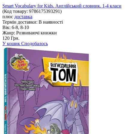
Smart Vocabulary for Kids. Англійський словник. 1-4 класи
(Код товару:
9786175393291
)
плюс
доставка
Термін доставки:
В наявності
Вік:
6-8, 8-10
Жанр:
Розвиваючі книжки
120 Грн.
У кошик
Сподобалось