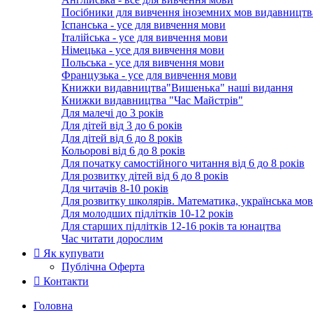
Посібники для вивчення іноземних мов видавництв
Іспанська - усе для вивчення мови
Італійська - усе для вивчення мови
Німецька - усе для вивчення мови
Польська - усе для вивчення мови
Французька - усе для вивчення мови
Книжки видавництва"Вишенька" наші видання
Книжки видавництва "Час Майстрів"
Для малечі до 3 років
Для дітей від 3 до 6 років
Для дітей від 6 до 8 років
Кольорові від 6 до 8 років
Для початку самостійного читання від 6 до 8 років
Для розвитку дітей від 6 до 8 років
Для читачів 8-10 років
Для розвитку школярів. Математика, українська мов
Для молодших підлітків 10-12 років
Для старших підлітків 12-16 років та юнацтва
Час читати дорослим
Як купувати
Публічна Оферта
Контакти
Головна