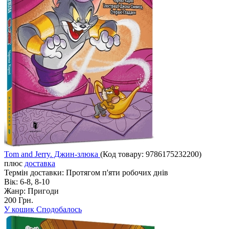
Tom and Jerry. Джин-злюкa
(Код товару:
9786175232200
)
плюс
доставка
Термін доставки:
Протягом п'яти робочих днів
Вік:
6-8, 8-10
Жанр:
Пригоди
200 Грн.
У кошик
Сподобалось