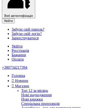
Веб автентифікація
Увійти
Забули свій пароль?
Забули свій логін?
Зареєструватися
Увійти
Реєстрація
Бажання
Оплата
+380734217394
Головна
Новини
Магазин
Топ 12 за місяць
Нові надходження
Нові книжки
Спеціальна пропозиція
Англійська - все для вивчення мови