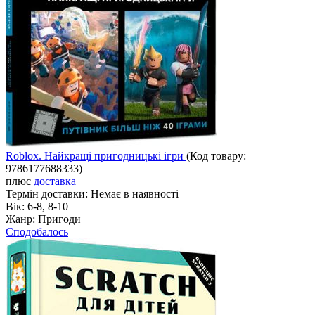
Roblox. Найкращі пригодницькі ігри
(Код товару:
9786177688333
)
плюс
доставка
Термін доставки:
Немає в наявності
Вік:
6-8, 8-10
Жанр:
Пригоди
Сподобалось