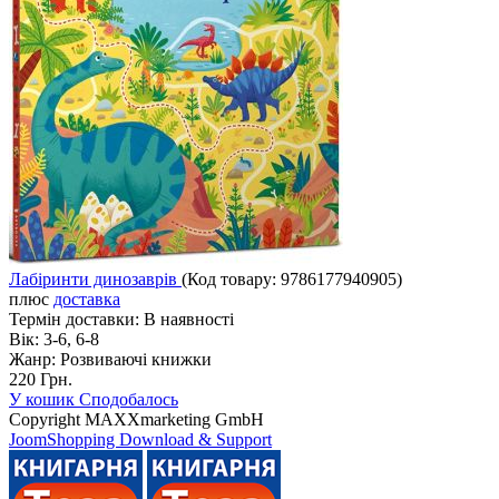
Лабіринти динозаврів
(Код товару:
9786177940905
)
плюс
доставка
Термін доставки:
В наявності
Вік:
3-6, 6-8
Жанр:
Розвиваючі книжки
220 Грн.
У кошик
Сподобалось
Copyright MAXXmarketing GmbH
JoomShopping Download & Support