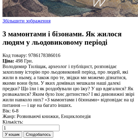
Збільшити зображення
3 мамонтами і бізонами. Як жилося
людям у льодовиковому періоді
Код товару:
9786178386016
Ціна:
498 Грн.
Володимир Тиліщак, археолог і публіцист, розповідає
захопливу історію про льодовиковий період, про людей, які
жили в ньому, а також про те, звідки ми можемо дізнатися,
якими вони були. У яких домівках мешкали наші далекі
предки? Що їли і як роздобували цю їжу? У що вдягалися? Як
розважалися? Яким було їхнє дитинство? І які дивовижні звірі
жили навколо них? «З мамонтами і бізонами» відповідає на ці
питання — і ще на багато інших.
Вік
:
6-8
Жанр
:
Розвиваючі книжки, Енциклопедія
Кількість:
Сподобалось