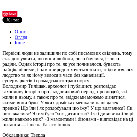
Save
Опис
Огляд
Інше
Первісні люди не залишили по собі письмових свідчень, тому
складно уявити, що вони любили, чого боялися, із чого
раділи. Однак історії про те, як усе починалося, бувають
найцікавішими, і нам природно хочеться знати, звідки взялося
людство та як йому велося в часи без каналізації,
супермаркетів і громадського транспорту.
Володимир Тиліщак, археолог і публіцист, розповідає
захопливу історію про льодовиковий період, про людей, які
жили в ньому, а також про те, звідки ми можемо дізнатися,
якими вони були. У яких домівках мешкали наші далекі
предки? Що їли і як роздобували цю їжу? У що вдягалися? Як
розважалися? Яким було їхнє дитинство? І які дивовижні звірі
жили навколо них? «З мамонтами і бізонами» відповідає на ці
питання — і ще на багато інших.
Обкладинка: Тверда