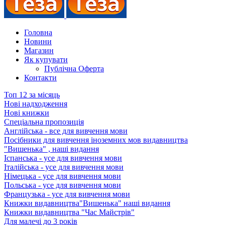
Головна
Новини
Магазин
Як купувати
Публічна Оферта
Контакти
Топ 12 за місяць
Нові надходження
Нові книжки
Спеціальна пропозиція
Англійська - все для вивчення мови
Посібники для вивчення іноземних мов видавництва
"Вишенька" , наші видання
Іспанська - усе для вивчення мови
Італійська - усе для вивчення мови
Німецька - усе для вивчення мови
Польська - усе для вивчення мови
Французька - усе для вивчення мови
Книжки видавництва"Вишенька" наші видання
Книжки видавництва "Час Майстрів"
Для малечі до 3 років