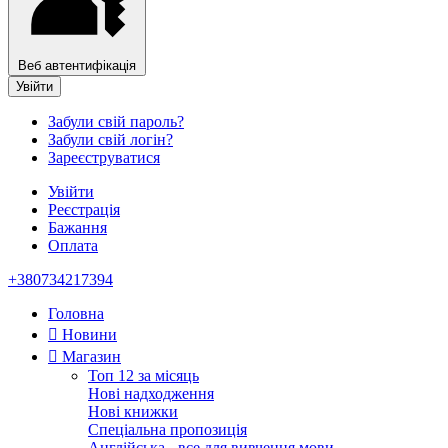
Веб автентифікація
Увійти
Забули свій пароль?
Забули свій логін?
Зареєструватися
Увійти
Реєстрація
Бажання
Оплата
+380734217394
Головна
Новини
Магазин
Топ 12 за місяць
Нові надходження
Нові книжки
Спеціальна пропозиція
Англійська - все для вивчення мови