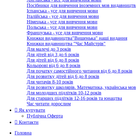
Посібники для вивчення іноземних мов видавництв
Іспанська - усе для вивчення мови
Італійська - усе для вивчення мови
Німецька - усе для вивчення мови
Польська - усе для вивчення мови
Французька - усе для вивчення мови
Книжки видавництва"Вишенька" наші видання
Книжки видавництва "Час Майстрів"
Для малечі до 3 років
Для дітей від 3 до 6 років
Для дітей від 6 до 8 років
Кольорові від 6 до 8 років
Для початку самостійного читання від 6 до 8 років
Для розвитку дітей від 6 до 8 років
Для читачів 8-10 років
Для розвитку школярів. Математика, українська мов
Для молодших підлітків 10-12 років
Для старших підлітків 12-16 років та юнацтва
Час читати дорослим
Як купувати
Публічна Оферта
Контакти
Головна