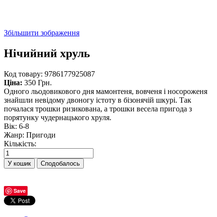
Збільшити зображення
Нічийний хруль
Код товару:
9786177925087
Ціна:
350 Грн.
Одного льодовикового дня мамонтеня, вовченя і носороженя
знайшли невідому двоногу істоту в бізонячій шкурі. Так
почалася трошки ризикована, а трошки весела пригода з
порятунку чудернацького хруля.
Вік
:
6-8
Жанр
:
Пригоди
Кількість:
Сподобалось
Save