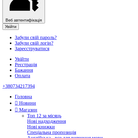
Веб автентифікація
Увійти
Забули свій пароль?
Забули свій логін?
Зареєструватися
Увійти
Реєстрація
Бажання
Оплата
+380734217394
Головна
Новини
Магазин
Топ 12 за місяць
Нові надходження
Нові книжки
Спеціальна пропозиція
Англійська - все для вивчення мови