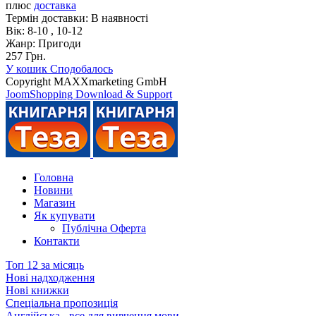
плюс
доставка
Термін доставки:
В наявності
Вік:
8-10 , 10-12
Жанр:
Пригоди
257 Грн.
У кошик
Сподобалось
Copyright MAXXmarketing GmbH
JoomShopping Download & Support
Головна
Новини
Магазин
Як купувати
Публічна Оферта
Контакти
Топ 12 за місяць
Нові надходження
Нові книжки
Спеціальна пропозиція
Англійська - все для вивчення мови