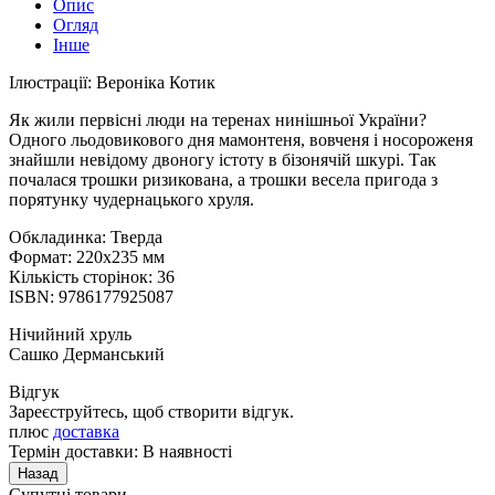
Опис
Огляд
Інше
Ілюстрації: Вероніка Котик
Як жили первісні люди на теренах нинішньої України?
Одного льодовикового дня мамонтеня, вовченя і носороженя
знайшли невідому двоногу істоту в бізонячій шкурі. Так
почалася трошки ризикована, а трошки весела пригода з
порятунку чудернацького хруля.
Обкладинка: Тверда
Формат: 220x235 мм
Кількість сторінок: 36
ISBN: 9786177925087
Нічийний хруль
Сашко Дерманський
Відгук
Зареєструйтесь, щоб створити відгук.
плюс
доставка
Термін доставки: В наявності
Супутні товари