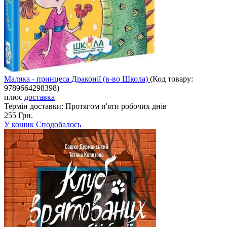
Маляка - принцеса Драконії (в-во Школа)
(Код товару:
9789664298398
)
плюс
доставка
Термін доставки:
Протягом п'яти робочих днів
255 Грн.
У кошик
Сподобалось