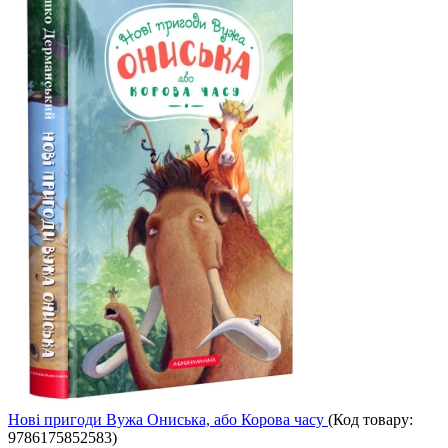
Новi пригоди Вужа Ониська, або Корова часу
(Код товару:
9786175852583
)