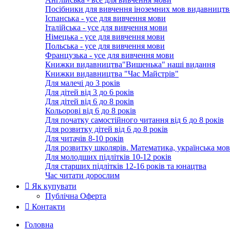
Посібники для вивчення іноземних мов видавництв
Іспанська - усе для вивчення мови
Італійська - усе для вивчення мови
Німецька - усе для вивчення мови
Польська - усе для вивчення мови
Французька - усе для вивчення мови
Книжки видавництва"Вишенька" наші видання
Книжки видавництва "Час Майстрів"
Для малечі до 3 років
Для дітей від 3 до 6 років
Для дітей від 6 до 8 років
Кольорові від 6 до 8 років
Для початку самостійного читання від 6 до 8 років
Для розвитку дітей від 6 до 8 років
Для читачів 8-10 років
Для розвитку школярів. Математика, українська мов
Для молодших підлітків 10-12 років
Для старших підлітків 12-16 років та юнацтва
Час читати дорослим
Як купувати
Публічна Оферта
Контакти
Головна