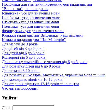
Посібники для вивчення іноземних мов видавництва
"Вишенька" , наші видання
Іспанська - усе для вивчення мови
Італійська - усе для вивчення мови
Німецька - усе для вивчення мови
Польська - усе для вивчення мови
Французька - усе для вивчення мови
Книжки видавництва"Вишенька" наші видання
Книжки видавництва "Час Майстрів"
Для малечі до 3 років
Для дітей від 3 до 6 років
Для дітей від 6 до 8 років
Кольорові від 6 до 8 років
Для початку самостійного читання від 6 до 8 років
Для розвитку дітей від 6 до 8 років
Для читачів 8-10 років
Для розвитку школярів. Математика, українська мова та інше
Для молодших підлітків 10-12 років
Для старших підлітків 12-16 років та юнацтва
Час читати дорослим
Увійти:
Логін