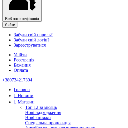
Веб автентифікація
Увійти
Забули свій пароль?
Забули свій логін?
Зареєструватися
Увійти
Реєстрація
Бажання
Оплата
+380734217394
Головна
Новини
Магазин
Топ 12 за місяць
Нові надходження
Нові книжки
Спеціальна пропозиція
Англійська - все для вивчення мови