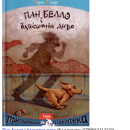
Пан Белло і блакитне диво
(Код товару:
9789664212110
)