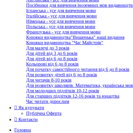
Посібники для вивчення іноземних мов видавництв
Іспанська - усе для вивчення мови
Італійська - усе для вивчення мови
Німецька - усе для вивчення мови
Польська - усе для вивчення мови
Французька - усе для вивчення мови
Книжки видавництва"Вишенька" наші видання
Книжки видавництва "Час Майстрів"
Для малечі до 3 років
Для дітей від 3 до 6 років
Для дітей від 6 до 8 років
Кольорові від 6 до 8 років
Для початку самостійного читання від 6 до 8 років
Для розвитку дітей від 6 до 8 років
Для читачів 8-10 років
Для розвитку школярів. Математика, українська мов
Для молодших підлітків 10-12 років
Для старших підлітків 12-16 років та юнацтва
Час читати дорослим
Як купувати
Публічна Оферта
Контакти
Головна