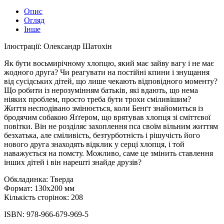
Опис
Огляд
Інше
Ілюстрації: Олександр Шатохін
Як бути восьмирічному хлопцю, який має зайву вагу і не має
жодного друга? Чи реагувати на постійні кпини і знущання
від сусідських дітей, що лише чекають відповідного моменту?
Що робити із нерозумінням батьків, які вдають, що нема
ніяких проблем, просто треба бути трохи сміливішим?
Життя несподівано змінюється, коли Бенґт знайомиться із
бродячим собакою Яґґером, що врятував хлопця зі сміттєвої
повітки. Він не розділяє захоплення пса своїм вільним життям
безхатька, але сміливість, безтурботність і рішучість його
нового друга знаходять відклик у серці хлопця, і той
наважується на помсту. Можливо, саме це змінить ставлення
інших дітей і він нарешті знайде друзів?
Обкладинка: Тверда
Формат: 130x200 мм
Кількість сторінок: 208
ISBN: 978-966-679-969-5