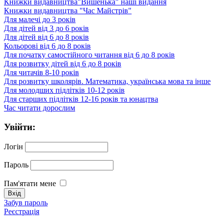
Книжки видавництва"Вишенька" наші видання
Книжки видавництва "Час Майстрів"
Для малечі до 3 років
Для дітей від 3 до 6 років
Для дітей від 6 до 8 років
Кольорові від 6 до 8 років
Для початку самостійного читання від 6 до 8 років
Для розвитку дітей від 6 до 8 років
Для читачів 8-10 років
Для розвитку школярів. Математика, українська мова та інше
Для молодших підлітків 10-12 років
Для старших підлітків 12-16 років та юнацтва
Час читати дорослим
Увійти:
Логін
Пароль
Пам'ятати мене
Забув пароль
Реєстрація