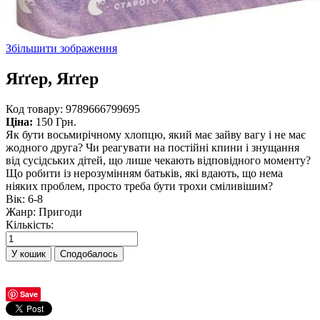
Збільшити зображення
Яґґер, Яґґер
Код товару:
9789666799695
Ціна:
150 Грн.
Як бути восьмирічному хлопцю, який має зайву вагу і не має
жодного друга? Чи реагувати на постійні кпини і знущання
від сусідських дітей, що лише чекають відповідного моменту?
Що робити із нерозумінням батьків, які вдають, що нема
ніяких проблем, просто треба бути трохи сміливішим?
Вік
:
6-8
Жанр
:
Пригоди
Кількість:
Сподобалось
Save