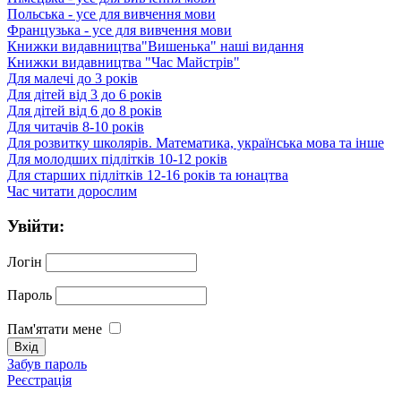
Польська - усе для вивчення мови
Французька - усе для вивчення мови
Книжки видавництва"Вишенька" наші видання
Книжки видавництва "Час Майстрів"
Для малечі до 3 років
Для дітей від 3 до 6 років
Для дітей від 6 до 8 років
Для читачів 8-10 років
Для розвитку школярів. Математика, українська мова та інше
Для молодших підлітків 10-12 років
Для старших підлітків 12-16 років та юнацтва
Час читати дорослим
Увійти:
Логін
Пароль
Пам'ятати мене
Забув пароль
Реєстрація