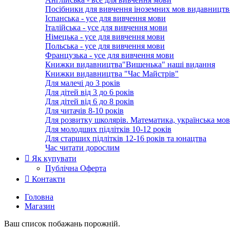
Посібники для вивчення іноземних мов видавництв
Іспанська - усе для вивчення мови
Італійська - усе для вивчення мови
Німецька - усе для вивчення мови
Польська - усе для вивчення мови
Французька - усе для вивчення мови
Книжки видавництва"Вишенька" наші видання
Книжки видавництва "Час Майстрів"
Для малечі до 3 років
Для дітей від 3 до 6 років
Для дітей від 6 до 8 років
Для читачів 8-10 років
Для розвитку школярів. Математика, українська мов
Для молодших підлітків 10-12 років
Для старших підлітків 12-16 років та юнацтва
Час читати дорослим
Як купувати
Публічна Оферта
Контакти
Головна
Магазин
Ваш список побажань порожній.