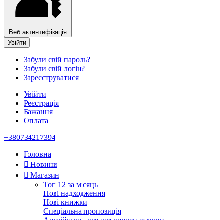
Веб автентифікація
Увійти
Забули свій пароль?
Забули свій логін?
Зареєструватися
Увійти
Реєстрація
Бажання
Оплата
+380734217394
Головна
Новини
Магазин
Топ 12 за місяць
Нові надходження
Нові книжки
Спеціальна пропозиція
Англійська - все для вивчення мови