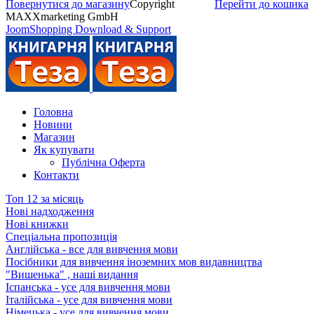
Повернутися до магазину
Copyright
Перейти до кошика
MAXXmarketing GmbH
JoomShopping Download & Support
Головна
Новини
Магазин
Як купувати
Публічна Оферта
Контакти
Топ 12 за місяць
Нові надходження
Нові книжки
Спеціальна пропозиція
Англійська - все для вивчення мови
Посібники для вивчення іноземних мов видавництва
"Вишенька" , наші видання
Іспанська - усе для вивчення мови
Італійська - усе для вивчення мови
Німецька - усе для вивчення мови