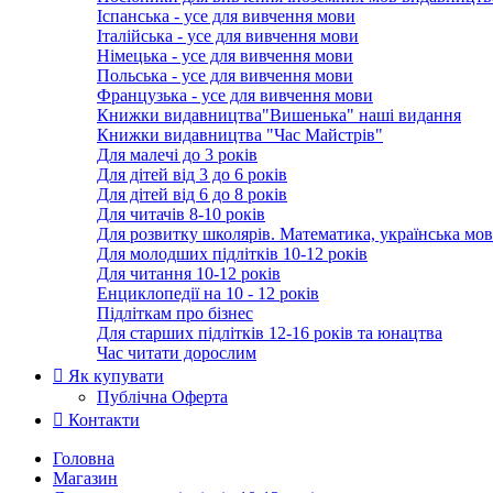
Іспанська - усе для вивчення мови
Італійська - усе для вивчення мови
Німецька - усе для вивчення мови
Польська - усе для вивчення мови
Французька - усе для вивчення мови
Книжки видавництва"Вишенька" наші видання
Книжки видавництва "Час Майстрів"
Для малечі до 3 років
Для дітей від 3 до 6 років
Для дітей від 6 до 8 років
Для читачів 8-10 років
Для розвитку школярів. Математика, українська мов
Для молодших підлітків 10-12 років
Для читання 10-12 років
Енциклопедії на 10 - 12 років
Підліткам про бізнес
Для старших підлітків 12-16 років та юнацтва
Час читати дорослим
Як купувати
Публічна Оферта
Контакти
Головна
Магазин