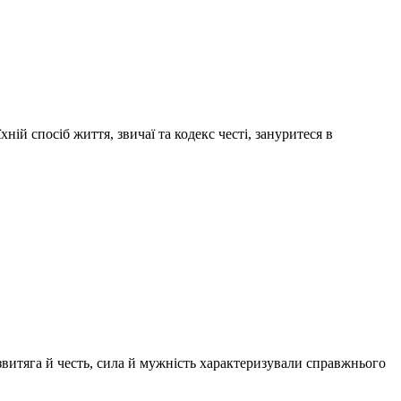
ній спосіб життя, звичаї та кодекс честі, зануритеся в
звитяга й честь, сила й мужність характеризували справжнього