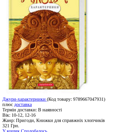
Джури-характерники
(Код товару:
9789667047931
)
плюс
доставка
Термін доставки:
В наявності
Вік:
10-12, 12-16
Жанр:
Пригоди, Книжки для справжніх хлопчиків
321 Грн.
У кошик
Сподобалось