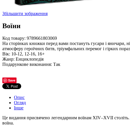
Збільшити зображення
Воїни
Код товару:
9789661803069
На сторінках книжки перед вами постануть гусари і яничари, нінд
атмосферу героїчних битв, тріумфальних перемог і гірких пораз
Вік
:
10-12, 12-16, 16+
Жанр
:
Енциклопедія
Подарункове виконання
:
Так
Save
Опис
Огляд
Інше
Це видання присвячено легендарним воїнам XIV–XVII століть. В
воїна.