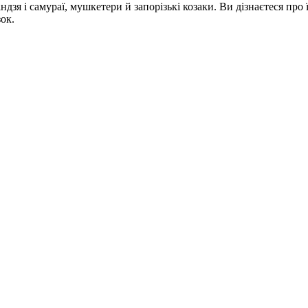
зя і самураї, мушкетери й запорізькі козаки. Ви дізнаєтеся про їх
ок.