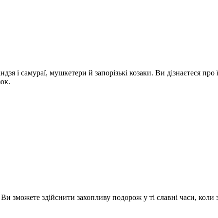
зя і самураї, мушкетери й запорізькі козаки. Ви дізнаєтеся про їх
ок.
и зможете здійснити захопливу подорож у ті славні часи, коли 