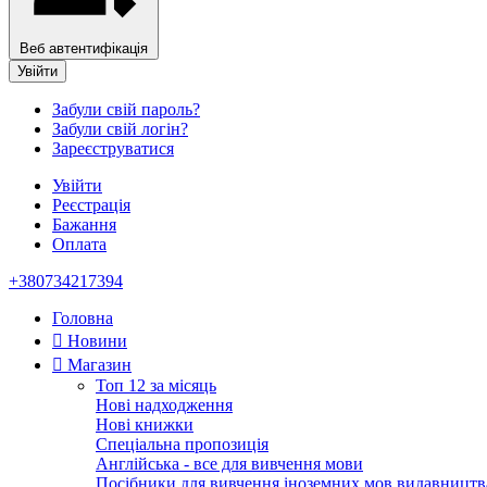
Веб автентифікація
Увійти
Забули свій пароль?
Забули свій логін?
Зареєструватися
Увійти
Реєстрація
Бажання
Оплата
+380734217394
Головна
Новини
Магазин
Топ 12 за місяць
Нові надходження
Нові книжки
Спеціальна пропозиція
Англійська - все для вивчення мови
Посібники для вивчення іноземних мов видавництв