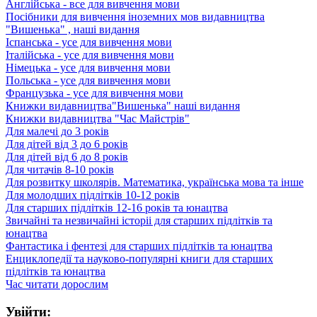
Англійська - все для вивчення мови
Посібники для вивчення іноземних мов видавництва
"Вишенька" , наші видання
Іспанська - усе для вивчення мови
Італійська - усе для вивчення мови
Німецька - усе для вивчення мови
Польська - усе для вивчення мови
Французька - усе для вивчення мови
Книжки видавництва"Вишенька" наші видання
Книжки видавництва "Час Майстрів"
Для малечі до 3 років
Для дітей від 3 до 6 років
Для дітей від 6 до 8 років
Для читачів 8-10 років
Для розвитку школярів. Математика, українська мова та інше
Для молодших підлітків 10-12 років
Для старших підлітків 12-16 років та юнацтва
Звичайні та незвичайні історіі для cтарших підлітків та
юнацтва
Фантастика і фентезі для cтарших підлітків та юнацтва
Енциклопедії та науково-популярні книги для cтарших
підлітків та юнацтва
Час читати дорослим
Увійти: