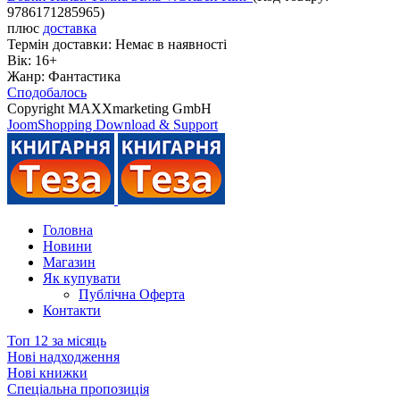
9786171285965
)
плюс
доставка
Термін доставки:
Немає в наявності
Вік:
16+
Жанр:
Фантастика
Сподобалось
Copyright MAXXmarketing GmbH
JoomShopping Download & Support
Головна
Новини
Магазин
Як купувати
Публічна Оферта
Контакти
Топ 12 за місяць
Нові надходження
Нові книжки
Спеціальна пропозиція