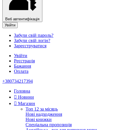
Веб автентифікація
Увійти
Забули свій пароль?
Забули свій логін?
Зареєструватися
Увійти
Реєстрація
Бажання
Оплата
+380734217394
Головна
Новини
Магазин
Топ 12 за місяць
Нові надходження
Нові книжки
Спеціальна пропозиція
Англійська - все для вивчення мови