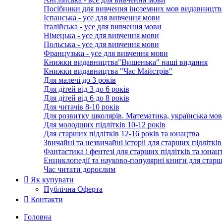
Посібники для вивчення іноземних мов видавництв
Іспанська - усе для вивчення мови
Італійська - усе для вивчення мови
Німецька - усе для вивчення мови
Польська - усе для вивчення мови
Французька - усе для вивчення мови
Книжки видавництва"Вишенька" наші видання
Книжки видавництва "Час Майстрів"
Для малечі до 3 років
Для дітей від 3 до 6 років
Для дітей від 6 до 8 років
Для читачів 8-10 років
Для розвитку школярів. Математика, українська мов
Для молодших підлітків 10-12 років
Для старших підлітків 12-16 років та юнацтва
Звичайні та незвичайні історіі для cтарших підліткі
Фантастика і фентезі для cтарших підлітків та юнац
Енциклопедії та науково-популярні книги для cтарш
Час читати дорослим
Як купувати
Публічна Оферта
Контакти
Головна