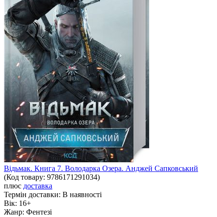
Відьмак. Книга 7. Володарка Озера. Анджей Сапковський
(Код товару:
9786171291034
)
плюс
доставка
Термін доставки:
В наявності
Вік:
16+
Жанр:
Фентезі