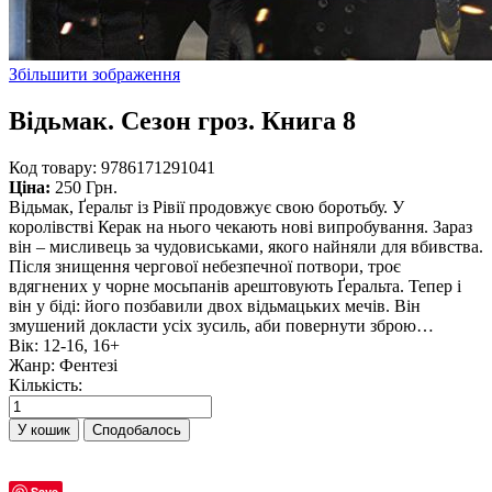
Збільшити зображення
Відьмак. Сезон гроз. Книга 8
Код товару:
9786171291041
Ціна:
250 Грн.
Відьмак, Ґеральт із Рівії продовжує свою боротьбу. У
королівстві Керак на нього чекають нові випробування. Зараз
він – мисливець за чудовиськами, якого найняли для вбивства.
Після знищення чергової небезпечної потвори, троє
вдягнених у чорне мосьпанів арештовують Ґеральта. Тепер і
він у біді: його позбавили двох відьмацьких мечів. Він
змушений докласти усіх зусиль, аби повернути зброю…
Вік
:
12-16, 16+
Жанр
:
Фентезі
Кількість:
Сподобалось
Save