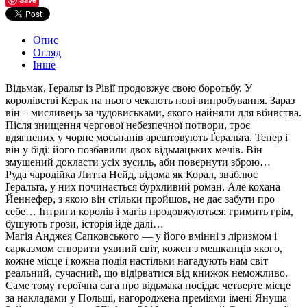
Опис
Огляд
Інше
Відьмак, Ґеральт із Рівії продовжує свою боротьбу. У
королівстві Керак на нього чекають нові випробування. Зараз
він – мисливець за чудовиськами, якого найняли для вбивства.
Після знищення чергової небезпечної потвори, троє
вдягнених у чорне мосьпанів арештовують Ґеральта. Тепер і
він у біді: його позбавили двох відьмацьких мечів. Він
змушений докласти усіх зусиль, аби повернути зброю…
Руда чародійка Литта Нейд, відома як Корал, зваблює
Ґеральта, у них починається бурхливий роман. Але кохана
Йеннефер, з якою він стільки пройшов, не дає забути про
себе… Інтриги королів і магів продовжуються: гримить грім,
бушують грози, історія йде далі…
Магія Анджея Сапковського — у його вмінні з ліризмом і
сарказмом створити уявний світ, кожен з мешканців якого,
кожне місце і кожна подія настільки нагадують нам світ
реальний, сучасний, що відірватися від книжок неможливо.
Саме тому героїчна сага про відьмака посідає четверте місце
за накладами у Польщі, нагороджена преміями імені Януша