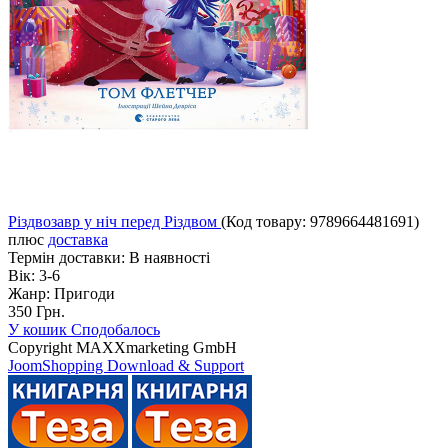
Різдвозавр у ніч перед Різдвом
(Код товару:
9789664481691
)
плюс
доставка
Термін доставки:
В наявності
Вік:
3-6
Жанр:
Пригоди
350 Грн.
У кошик
Сподобалось
Copyright MAXXmarketing GmbH
JoomShopping Download & Support