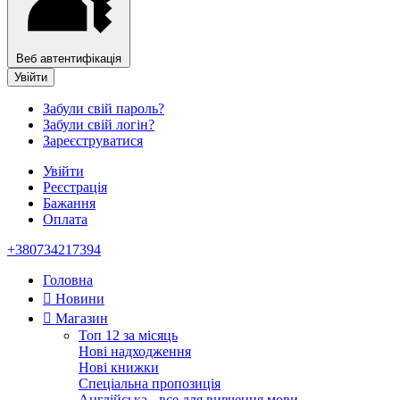
Веб автентифікація
Увійти
Забули свій пароль?
Забули свій логін?
Зареєструватися
Увійти
Реєстрація
Бажання
Оплата
+380734217394
Головна
Новини
Магазин
Топ 12 за місяць
Нові надходження
Нові книжки
Спеціальна пропозиція
Англійська - все для вивчення мови