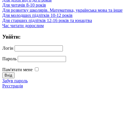
Для читачів 8-10 років
Для розвитку школярів. Математика, українська мова та інше
Для молодших підлітків 10-12 років
Для старших підлітків 12-16 років та юнацтва
Час читати дорослим
Увійти:
Логін
Пароль
Пам'ятати мене
Забув пароль
Реєстрація