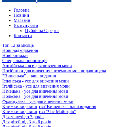
Головна
Новини
Магазин
Як купувати
Публічна Оферта
Контакти
Топ 12 за місяць
Нові надходження
Нові книжки
Спеціальна пропозиція
Англійська - все для вивчення мови
Посібники для вивчення іноземних мов видавництва
"Вишенька" , наші видання
Іспанська - усе для вивчення мови
Італійська - усе для вивчення мови
Німецька - усе для вивчення мови
Польська - усе для вивчення мови
Французька - усе для вивчення мови
Книжки видавництва"Вишенька" наші видання
Книжки видавництва "Час Майстрів"
Для малечі до 3 років
Для дітей від 3 до 6 років
Для дітей від 6 до 8 років