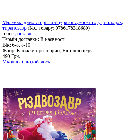
Маленькі диноісторії: трицератопс, еораптор, диплодок,
тиранозавр
(Код товару:
9786178318680
)
плюс
доставка
Термін доставки:
В наявності
Вік:
6-8, 8-10
Жанр:
Книжки про тварин, Енциклопедія
490 Грн.
У кошик
Сподобалось