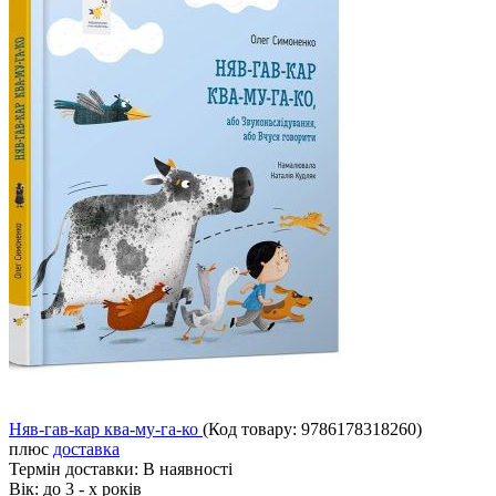
Няв-гав-кар ква-му-га-ко
(Код товару:
9786178318260
)
плюс
доставка
Термін доставки:
В наявності
Вік:
до 3 - х років