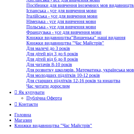
Посібники для вивчення іноземних мов видавництв
Іспанська - усе для вивчення мови
Італійська - усе для вивчення мови
Німецька - усе для вивчення мови
Польська - усе для вивчення мови
Французька - усе для вивчення мови
Книжки видавництва"Вишенька" наші видання
Книжки видавництва "Час Майстрів"
Для малечі до 3 років
Для дітей від 3 до 6 років
Для дітей від 6 до 8 років
Для читачів 8-10 років
Для розвитку школярів. Математика, українська мов
Для молодших підлітків 10-12 років
Для старших підлітків 12-16 років та юнацтва
Час читати дорослим
Як купувати
Публічна Оферта
Контакти
Головна
Магазин
Книжки видавництва "Час Майстрів"