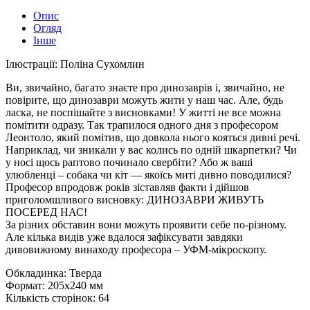
Опис
Огляд
Інше
Ілюстрації: Поліна Сухомлин
Ви, звичайно, багато знаєте про динозаврів і, звичайно, не
повірите, що динозаври можуть жити у наш час. Але, будь
ласка, не поспішайте з висновками! У житті не все можна
помітити одразу. Так трапилося одного дня з професором
Леонтоло, який помітив, що довкола нього кояться дивні речі.
Наприклад, чи зникали у вас колись по одній шкарпетки? Чи
у носі щось раптово починало свербіти? Або ж ваші
улюбленці – собака чи кіт — якоїсь миті дивно поводилися?
Професор впродовж років зіставляв факти і дійшов
приголомшливого висновку: ДИНОЗАВРИ ЖИВУТЬ
ПОСЕРЕД НАС!
За різних обставин вони можуть проявити себе по-різному.
Але кілька видів уже вдалося зафіксувати завдяки
дивовижному винаходу професора – УФМ-мікроскопу.
Обкладинка: Тверда
Формат: 205х240 мм
Кількість сторінок: 64