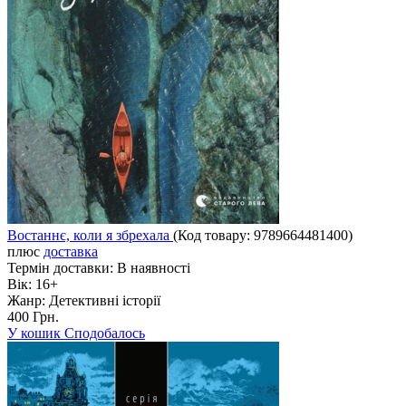
Востаннє, коли я збрехала
(Код товару:
9789664481400
)
плюс
доставка
Термін доставки:
В наявності
Вік:
16+
Жанр:
Детективні історії
400 Грн.
У кошик
Сподобалось