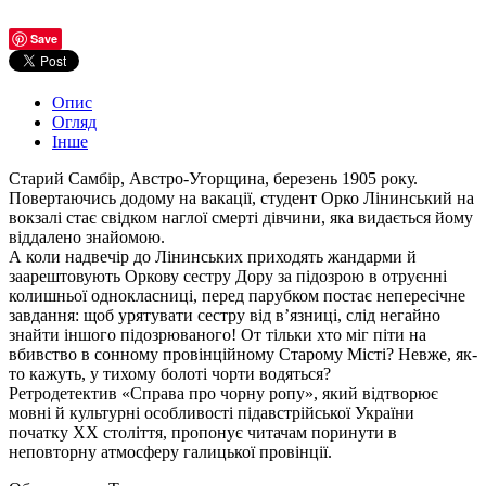
Save
Опис
Огляд
Інше
Старий Самбір, Австро-Угорщина, березень 1905 року.
Повертаючись додому на вакації, студент Орко Лінинський на
вокзалі стає свідком наглої смерті дівчини, яка видається йому
віддалено знайомою.
А коли надвечір до Лінинських приходять жандарми й
заарештовують Оркову сестру Дору за підозрою в отруєнні
колишньої однокласниці, перед парубком постає непересічне
завдання: щоб урятувати сестру від в’язниці, слід негайно
знайти іншого підозрюваного! От тільки хто міг піти на
вбивство в сонному провінційному Старому Місті? Невже, як-
то кажуть, у тихому болоті чорти водяться?
Ретродетектив «Справа про чорну ропу», який відтворює
мовні й культурні особливості підавстрійської України
початку ХХ століття, пропонує читачам поринути в
неповторну атмосферу галицької провінції.