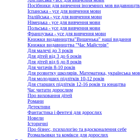
Посібники для вивчення іноземних мов видавництв
Іспанська - усе для вивчення мови
Італійська - усе для вивчення мови
Німецька - усе для вивчення мови
Польська - усе для вивчення мови
Французька - усе для вивчення мови
Книжки видавництва"Вишенька" наші видання
Книжки видавництва "Час Майстрів"
Для малечі до 3 років
Для дітей від 3 до 6 років
Для дітей від 6 до 8 років
Для читачів 8-10 років
Для розвитку школярів. Математика, українська мов
Для молодших підлітків 10-12 років
Для старших підлітків 12-16 років та юнацтва
Час читати дорослим
Про виховання дітей
Романи
Детективи
Фантастика і фентезі для дорослих
Новели
Історичні
Про бізнес, психологію та вдосконалення себе
Розмальовки та комікси для дорослих