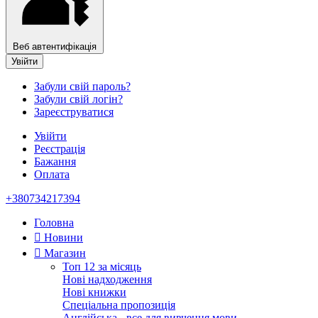
Веб автентифікація
Увійти
Забули свій пароль?
Забули свій логін?
Зареєструватися
Увійти
Реєстрація
Бажання
Оплата
+380734217394
Головна
Новини
Магазин
Топ 12 за місяць
Нові надходження
Нові книжки
Спеціальна пропозиція
Англійська - все для вивчення мови