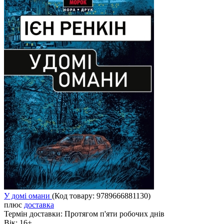
У домі омани
(Код товару:
9789666881130
)
плюс
доставка
Термін доставки:
Протягом п'яти робочих днів
Вік:
16+