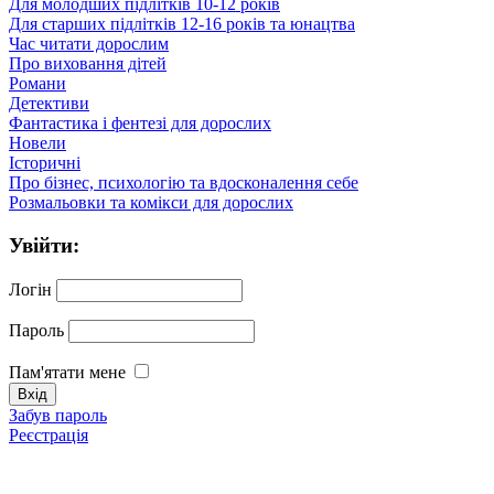
Для молодших підлітків 10-12 років
Для старших підлітків 12-16 років та юнацтва
Час читати дорослим
Про виховання дітей
Романи
Детективи
Фантастика і фентезі для дорослих
Новели
Історичні
Про бізнес, психологію та вдосконалення себе
Розмальовки та комікси для дорослих
Увійти:
Логін
Пароль
Пам'ятати мене
Забув пароль
Реєстрація