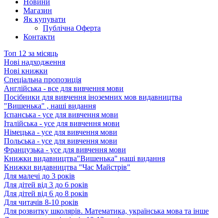
Новини
Магазин
Як купувати
Публічна Оферта
Контакти
Топ 12 за місяць
Нові надходження
Нові книжки
Спеціальна пропозиція
Англійська - все для вивчення мови
Посібники для вивчення іноземних мов видавництва
"Вишенька" , наші видання
Іспанська - усе для вивчення мови
Італійська - усе для вивчення мови
Німецька - усе для вивчення мови
Польська - усе для вивчення мови
Французька - усе для вивчення мови
Книжки видавництва"Вишенька" наші видання
Книжки видавництва "Час Майстрів"
Для малечі до 3 років
Для дітей від 3 до 6 років
Для дітей від 6 до 8 років
Для читачів 8-10 років
Для розвитку школярів. Математика, українська мова та інше