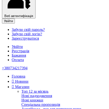
Веб автентифікація
Увійти
Забули свій пароль?
Забули свій логін?
Зареєструватися
Увійти
Реєстрація
Бажання
Оплата
+380734217394
Головна
Новини
Магазин
Топ 12 за місяць
Нові надходження
Нові книжки
Спеціальна пропозиція
Англійська - все для вивчення мови