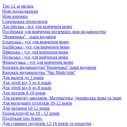
Топ 12 за місяць
Нові надходження
Нові книжки
Спеціальна пропозиція
Англійська - все для вивчення мови
Посібники для вивчення іноземних мов видавництва
"Вишенька" , наші видання
Іспанська - усе для вивчення мови
Італійська - усе для вивчення мови
Німецька - усе для вивчення мови
Польська - усе для вивчення мови
Французька - усе для вивчення мови
Книжки видавництва"Вишенька" наші видання
Книжки видавництва "Час Майстрів"
Для малечі до 3 років
Для дітей від 3 до 6 років
Для дітей від 6 до 8 років
Для читачів 8-10 років
Для розвитку школярів. Математика, українська мова та інше
Для молодших підлітків 10-12 років
Для читання 10-12 років
Енциклопедії на 10 - 12 років
Підліткам про бізнес
Для старших підлітків 12-16 років та юнацтва