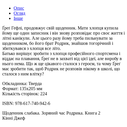
Опис
Огляд
Інше
Ґреґ Гефлі, продовжує свій щоденник. Мати хлопця купила
йому ще один записник і він знову розповідає про своє життя і
літні канікули. Але цього разу йому треба пильнувати за
щоденником, бо його брат Родрик, знайшов тогорічний і
збиткувався з хлопця все літо.
Батько вирішує зробити з хлопця професійного спортсмена і
віддає на плавання, Ґреґ не в захваті від цієї ідеї, але виробу в
нього нема. Що ж ще цікавого сталося з героєм, та чому Ґреґ
має зробити так, щоб Родрик не розповів нікому в школі, що
сталося з ним влітку?
Обкладинка: Тверда
Формат: 135x205 мм
Кількість сторінок: 224
ISBN: 978-617-740-942-6
Щоденник слабака. Зоряний час Родрика. Книга 2
Кінні Джеф