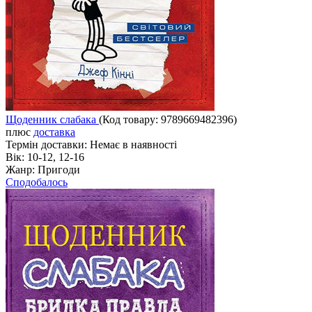
Щоденник слабака
(Код товару:
9789669482396
)
плюс
доставка
Термін доставки:
Немає в наявності
Вік:
10-12, 12-16
Жанр:
Пригоди
Сподобалось