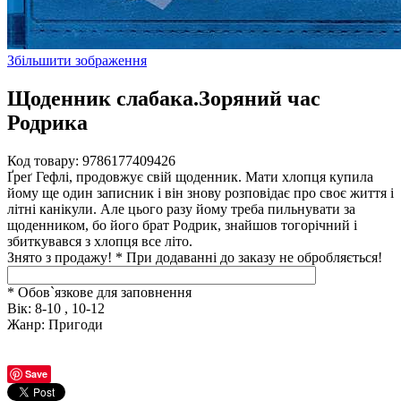
Збільшити зображення
Щоденник слабака.Зоряний час
Родрика
Код товару:
9786177409426
Ґреґ Гефлі, продовжує свій щоденник. Мати хлопця купила
йому ще один записник і він знову розповідає про своє життя і
літні канікули. Але цього разу йому треба пильнувати за
щоденником, бо його брат Родрик, знайшов тогорічний і
збиткувався з хлопця все літо.
Знято з продажу!
*
При додаванні до заказу не обробляється!
* Обов`язкове для заповнення
Вік
:
8-10 , 10-12
Жанр
:
Пригоди
Save