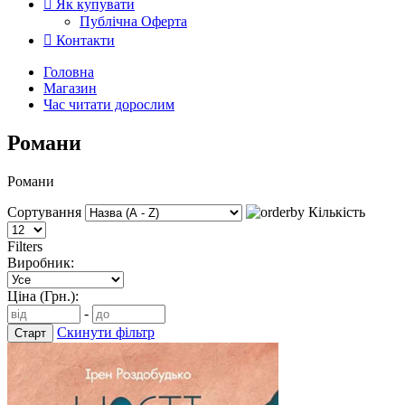
Як купувати
Публічна Оферта
Контакти
Головна
Магазин
Час читати дорослим
Романи
Романи
Сортування
Кількість
Filters
Виробник:
Ціна (Грн.):
-
Скинути фільтр