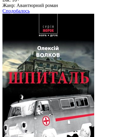
Жанр:
Авантюрний роман
Сподобалось