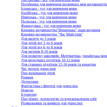
Посібники для вивчення іноземних мов видавництв
Іспанська - усе для вивчення мови
Італійська - усе для вивчення мови
Німецька - усе для вивчення мови
Польська - усе для вивчення мови
Французька - усе для вивчення мови
Книжки видавництва"Вишенька" наші видання
Книжки видавництва "Час Майстрів"
Для малечі до 3 років
Для дітей від 3 до 6 років
Для дітей від 6 до 8 років
Для читачів 8-10 років
Для розвитку школярів. Математика, українська мов
Для молодших підлітків 10-12 років
Для старших підлітків 12-16 років та юнацтва
Час читати дорослим
Про виховання дітей
Романи
Детективи
Фантастика і фентезі для дорослих
Новели
Історичні
Про бізнес, психологію та вдосконалення себе
Розмальовки та комікси для дорослих