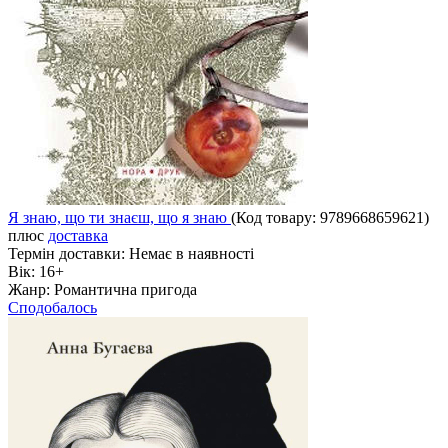
Я знаю, що ти знаєш, що я знаю
(Код товару:
9789668659621
)
плюс
доставка
Термін доставки:
Немає в наявності
Вік:
16+
Жанр:
Романтична пригода
Сподобалось