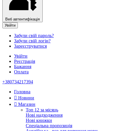
Веб автентифікація
Увійти
Забули свій пароль?
Забули свій логін?
Зареєструватися
Увійти
Реєстрація
Бажання
Оплата
+380734217394
Головна
Новини
Магазин
Топ 12 за місяць
Нові надходження
Нові книжки
Спеціальна пропозиція
Англійська - все для вивчення мови