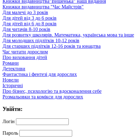
Книжки видавництва"Вишенька" наші видання
Книжки видавництва "Час Майстрів"
Для малечі до 3 років
Для дітей від 3 до 6 років
Для дітей від 6 до 8 років
Для читачів 8-10 років
Для розвитку школярів. Математика, українська мова та інше
Для молодших підлітків 10-12 років
Для старших підлітків 12-16 років та юнацтва
Час читати дорослим
Про виховання дітей
Романи
Детективи
Фантастика і фентезі для дорослих
Новели
Історичні
Про бізнес, психологію та вдосконалення себе
Розмальовки та комікси для дорослих
Увійти:
Логін
Пароль