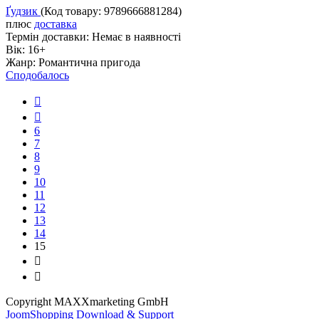
Ґудзик
(Код товару:
9789666881284
)
плюс
доставка
Термін доставки:
Немає в наявності
Вік:
16+
Жанр:
Романтична пригода
Сподобалось
6
7
8
9
10
11
12
13
14
15
Copyright MAXXmarketing GmbH
JoomShopping Download & Support