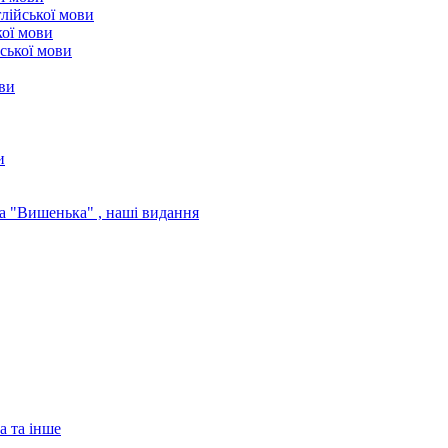
лійської мови
кої мови
ської мови
ови
и
а "Вишенька" , наші видання
а та інше