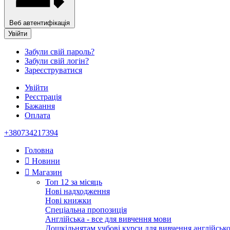
Веб автентифікація
Увійти
Забули свій пароль?
Забули свій логін?
Зареєструватися
Увійти
Реєстрація
Бажання
Оплата
+380734217394
Головна
Новини
Магазин
Топ 12 за місяць
Нові надходження
Нові книжки
Спеціальна пропозиція
Англійська - все для вивчення мови
Дошкільнятам учбові курси для вивчення англійсько