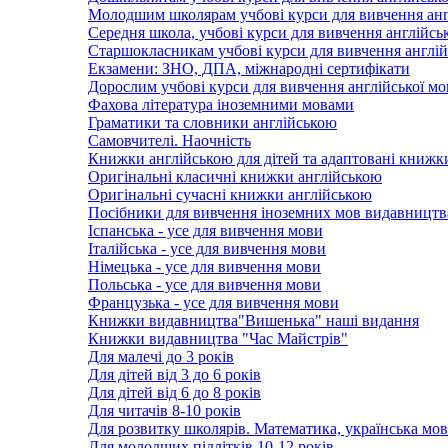
Молодшим школярам учбові курси для вивчення анг
Середня школа, учбові курси для вивчення англійсь
Старшокласникам учбові курси для вивчення англій
Екзамени: ЗНО, ДПА, міжнародні сертифікати
Дорослим учбові курси для вивчення англійської м
Фахова література іноземними мовами
Граматики та словники англійською
Самовчителі. Наочність
Книжки англійською для дітей та адаптовані книжк
Оригінальні класичні книжки англійською
Оригінальні сучасні книжки англійською
Посібники для вивчення іноземних мов видавництв
Іспанська - усе для вивчення мови
Італійська - усе для вивчення мови
Німецька - усе для вивчення мови
Польська - усе для вивчення мови
Французька - усе для вивчення мови
Книжки видавництва"Вишенька" наші видання
Книжки видавництва "Час Майстрів"
Для малечі до 3 років
Для дітей від 3 до 6 років
Для дітей від 6 до 8 років
Для читачів 8-10 років
Для розвитку школярів. Математика, українська мов
Для молодших підлітків 10-12 років