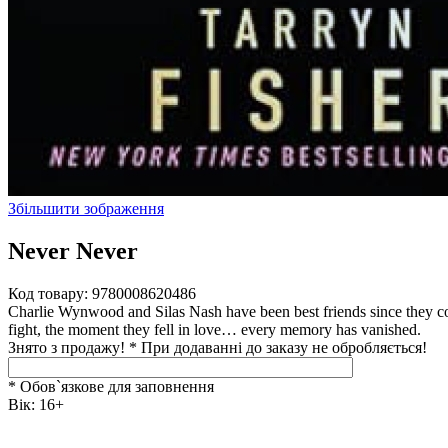
Збільшити зображення
Never Never
Код товару:
9780008620486
Charlie Wynwood and Silas Nash have been best friends since they could
fight, the moment they fell in love… every memory has vanished.
Знято з продажу!
*
При додаванні до заказу не обробляється!
* Обов`язкове для заповнення
Вік
:
16+