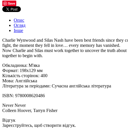
Save
Опис
Огляд
Інше
Charlie Wynwood and Silas Nash have been best friends since they could
fight, the moment they fell in love… every memory has vanished.
Now Charlie and Silas must work together to uncover the truth about
together to begin with.
Обкладинка: М'яка
Формат: 198х129 мм
Кількість сторінок: 400
Мова: Англійська
Література за періодами: Сучасна англійська література
ISBN: 9780008620486
Never Never
Colleen Hoover, Tarryn Fisher
Відгук
Зареєструйтесь, щоб створити відгук.