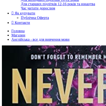
Для старших підлітків 12-16 років та юнацтва
Час читати дорослим
Як купувати
Публічна Оферта
Контакти
Головна
Магазин
Англійська - все для вивчення мови