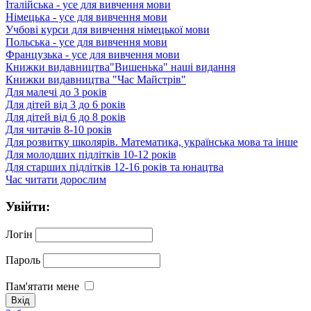
Італійська - усе для вивчення мови
Німецька - усе для вивчення мови
Учбові курси для вивчення німецької мови
Польська - усе для вивчення мови
Французька - усе для вивчення мови
Книжки видавництва"Вишенька" наші видання
Книжки видавництва "Час Майстрів"
Для малечі до 3 років
Для дітей від 3 до 6 років
Для дітей від 6 до 8 років
Для читачів 8-10 років
Для розвитку школярів. Математика, українська мова та інше
Для молодших підлітків 10-12 років
Для старших підлітків 12-16 років та юнацтва
Час читати дорослим
Увійти:
Логін
Пароль
Пам'ятати мене