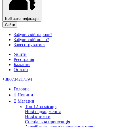
Веб автентифікація
Увійти
Забули свій пароль?
Забули свій логін?
Зареєструватися
Увійти
Реєстрація
Бажання
Оплата
+380734217394
Головна
Новини
Магазин
Топ 12 за місяць
Нові надходження
Нові книжки
Спеціальна пропозиція
Англійська - все для вивчення мови