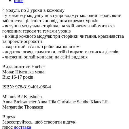
Інше
4 модулі, по 3 уроки в кожному
- у кожному модулі учнів супроводжує молодий герой, який
забезпечує цілісність оповідання окремих уроків
- вступна модульна сторінка, на якій читач знайомиться з
головним героєм та темами уроків
- в кінці кожного модуля: три сторінки читання, краєзнавства
та проектної роботи
- зворотний зв'язок з робочим зошитом
- додаток: огляд граматики, стійкі вирази та списки дієслів
- численні онлайн-вправи на сайті видавця
Видавництво: Hueber
Мова: Німецька мова
Вік: 16-17 років
ISBN: 978-319-401-060-4
Mit uns B2 Kursbuch
Anna Breitsameter Anna Hila Christiane Seuthe Klaus Lill
Margarethe Thomasen
Відгук
Зареєструйтесь, щоб створити відгук.
плюс
доставка