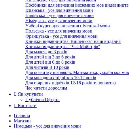
Посібники для вивчення іноземних мов видавництв
Іспанська - усе для вивчення мови
Італійська - усе для вивчення мови
Німецька - усе для вивчення мови
Учбові курси для вивчення німецької мови
Польська - усе для вивчення мови
Французька - усе для вивчення мови
Книжки видавництва"Вишенька" наші видання
Книжки видавництва "Час Майстрів"
Для малечі до 3 років
Для дітей від 3 до 6 років
Для дітей від 6 до 8 років
Для читачів 8-10 років
Для розвитку школярів. Математика, українська мов
Для молодших підлітків 10-12 років
Для старших підлітків 12-16 років та юнацтва
Час читати дорослим
Як купувати
Публічна Оферта
Контакти
Головна
Магазин
Німецька - усе для вивчення мови