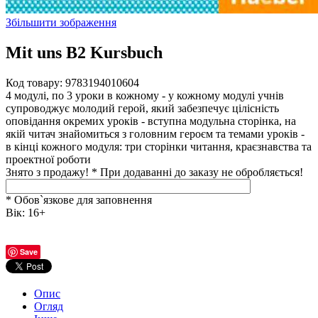
Збільшити зображення
Mit uns B2 Kursbuch
Код товару:
9783194010604
4 модулі, по 3 уроки в кожному - у кожному модулі учнів
супроводжує молодий герой, який забезпечує цілісність
оповідання окремих уроків - вступна модульна сторінка, на
якій читач знайомиться з головним героєм та темами уроків -
в кінці кожного модуля: три сторінки читання, краєзнавства та
проектної роботи
Знято з продажу!
*
При додаванні до заказу не обробляється!
* Обов`язкове для заповнення
Вік
:
16+
Save
Опис
Огляд