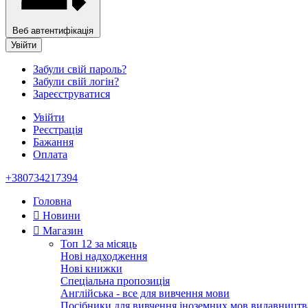
Веб автентифікація
Увійти
Забули свій пароль?
Забули свій логін?
Зареєструватися
Увійти
Реєстрація
Бажання
Оплата
+380734217394
Головна
Новини
Магазин
Топ 12 за місяць
Нові надходження
Нові книжки
Спеціальна пропозиція
Англійська - все для вивчення мови
Посібники для вивчення іноземних мов видавництв