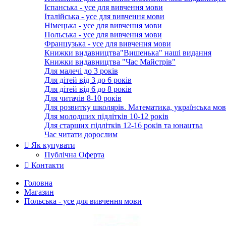
Іспанська - усе для вивчення мови
Італійська - усе для вивчення мови
Німецька - усе для вивчення мови
Польська - усе для вивчення мови
Французька - усе для вивчення мови
Книжки видавництва"Вишенька" наші видання
Книжки видавництва "Час Майстрів"
Для малечі до 3 років
Для дітей від 3 до 6 років
Для дітей від 6 до 8 років
Для читачів 8-10 років
Для розвитку школярів. Математика, українська мов
Для молодших підлітків 10-12 років
Для старших підлітків 12-16 років та юнацтва
Час читати дорослим
Як купувати
Публічна Оферта
Контакти
Головна
Магазин
Польська - усе для вивчення мови