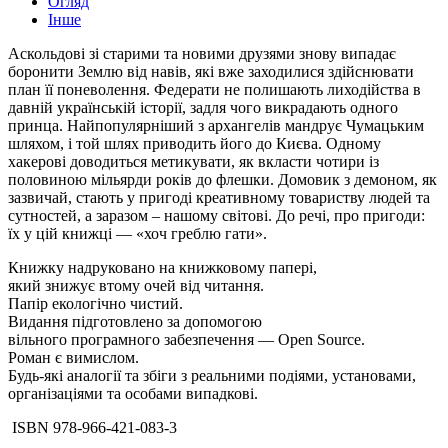
Огляд
Інше
Аскольдові зі старими та новими друзями знову випадає
боронити Землю від навів, які вже заходилися здійснювати
план її поневолення. Федерати не полишають лиходійства в
давній українській історії, задля чого викрадають одного
принца. Найпопулярніший з архангелів мандрує Чумацьким
шляхом, і той шлях приводить його до Києва. Одному
хакерові доводиться метикувати, як вкласти чотири із
половиною мільярди років до флешки. Домовик з демоном, як
зазвичай, стають у пригоді креативному товариству людей та
сутностей, а заразом – нашому світові. До речі, про пригоди:
їх у цій книжці — «хоч греблю гати».
Книжку надруковано на книжковому папері,
який знижує втому очей від читання.
Папір екологічно чистий.
Видання підготовлено за допомогою
вільного програмного забезпечення — Open Source.
Роман є вимислом.
Будь-які аналогії та збіги з реальними подіями, установами,
організаціями та особами випадкові.
ІSВN 978-966-421-083-3