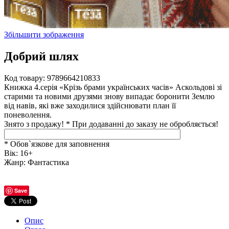
Збільшити зображення
Добрий шлях
Код товару:
9789664210833
Книжка 4.серія «Крізь брами українських часів» Аскольдові зі
старими та новими друзями знову випадає боронити Землю
від навів, які вже заходилися здійснювати план її
поневолення.
Знято з продажу!
*
При додаванні до заказу не обробляється!
* Обов`язкове для заповнення
Вік
:
16+
Жанр
:
Фантастика
Save
Опис