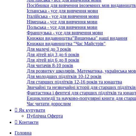
Посібники для вивчення іноземних мов видавництв
Іспанська - усе для вивчення мови
Італійська - усе для вивчення мови
Німецька - усе для вивчення мови
Польська - усе для вивчення мови
Французька - усе для вивчення мови
Книжки видавництва"Вишенька" наші видання
Книжки видавництва "Час Майстрів"
Для малечі до 3 років
Для дітей від 3 до 6 років
Для дітей від 6 до 8 років
Для читачів 8-10 років
Для розвитку школярів. Математика, українська мов
Для молодших підлітків 10-12 років
Для старших підлітків 12-16 років та юнацтва
Звичайні та незвичайні історіі для cтарших підліткі
Фантастика і фентезі для cтарших підлітків та юнац
Енциклопедії та науково-популярні книги для cтарш
Час читати дорослим
Як купувати
Публічна Оферта
Контакти
Головна