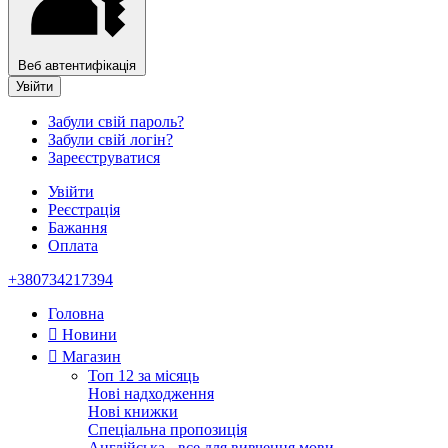
Веб автентифікація
Увійти
Забули свій пароль?
Забули свій логін?
Зареєструватися
Увійти
Реєстрація
Бажання
Оплата
+380734217394
Головна
Новини
Магазин
Топ 12 за місяць
Нові надходження
Нові книжки
Спеціальна пропозиція
Англійська - все для вивчення мови