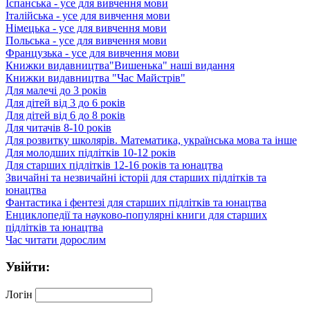
Іспанська - усе для вивчення мови
Італійська - усе для вивчення мови
Німецька - усе для вивчення мови
Польська - усе для вивчення мови
Французька - усе для вивчення мови
Книжки видавництва"Вишенька" наші видання
Книжки видавництва "Час Майстрів"
Для малечі до 3 років
Для дітей від 3 до 6 років
Для дітей від 6 до 8 років
Для читачів 8-10 років
Для розвитку школярів. Математика, українська мова та інше
Для молодших підлітків 10-12 років
Для старших підлітків 12-16 років та юнацтва
Звичайні та незвичайні історіі для cтарших підлітків та
юнацтва
Фантастика і фентезі для cтарших підлітків та юнацтва
Енциклопедії та науково-популярні книги для cтарших
підлітків та юнацтва
Час читати дорослим
Увійти:
Логін