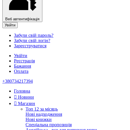
Веб автентифікація
Увійти
Забули свій пароль?
Забули свій логін?
Зареєструватися
Увійти
Реєстрація
Бажання
Оплата
+380734217394
Головна
Новини
Магазин
Топ 12 за місяць
Нові надходження
Нові книжки
Спеціальна пропозиція
Англійська - все для вивчення мови