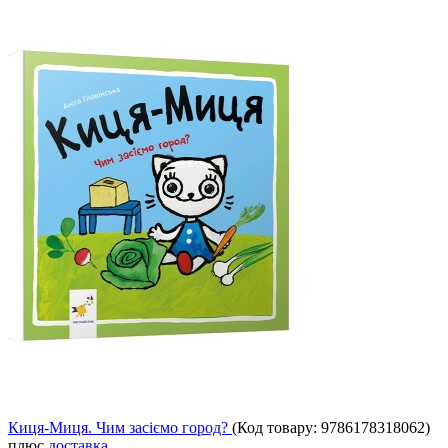
Киця-Миця. Чим засіємо город?
(Код товару:
9786178318062
)
плюс
доставка