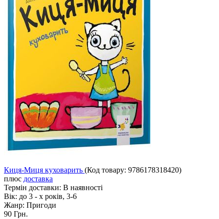
Киця-Миця куховарить
(Код товару:
9786178318420
)
плюс
доставка
Термін доставки:
В наявності
Вік:
до 3 - х років, 3-6
Жанр:
Пригоди
90 Грн.