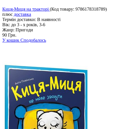
Киця-Миця на тракторі
(Код товару:
9786178318789
)
плюс
доставка
Термін доставки:
В наявності
Вік:
до 3 - х років, 3-6
Жанр:
Пригоди
90 Грн.
У кошик
Сподобалось