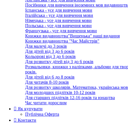
Посібники для вивчення іноземних мов видавництв
Іспанська - усе для вивчення мови
Італійська - усе для вивчення мови
Німецька - усе для вивчення мови
Польська - усе для вивчення мови
Французька - усе для вивчення мови
Книжки видавництва"Вишенька" наші видання
Книжки видавництва "Час Майстрів"
Для малечі до 3 років
Для дітей від 3 до 6 років
Кольорові від 3 до 6 років
Для розвитку дітей від 3 до 6 років
Розмальовки, книжки з наліпками, альбоми для творч
років.
Для дітей від 6 до 8 років
Для читачів 8-10 років
Для розвитку школярів. Математика, українська мов
Для молодших підлітків 10-12 років
Для старших підлітків 12-16 років та юнацтва
Час читати дорослим
Як купувати
Публічна Оферта
Контакти