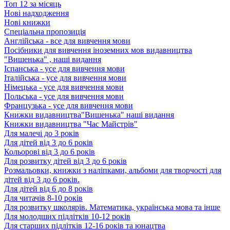
Топ 12 за місяць
Нові надходження
Нові книжки
Спеціальна пропозиція
Англійська - все для вивчення мови
Посібники для вивчення іноземних мов видавництва
"Вишенька" , наші видання
Іспанська - усе для вивчення мови
Італійська - усе для вивчення мови
Німецька - усе для вивчення мови
Польська - усе для вивчення мови
Французька - усе для вивчення мови
Книжки видавництва"Вишенька" наші видання
Книжки видавництва "Час Майстрів"
Для малечі до 3 років
Для дітей від 3 до 6 років
Кольорові від 3 до 6 років
Для розвитку дітей від 3 до 6 років
Розмальовки, книжки з наліпками, альбоми для творчості для
дітей від 3 до 6 років.
Для дітей від 6 до 8 років
Для читачів 8-10 років
Для розвитку школярів. Математика, українська мова та інше
Для молодших підлітків 10-12 років
Для старших підлітків 12-16 років та юнацтва