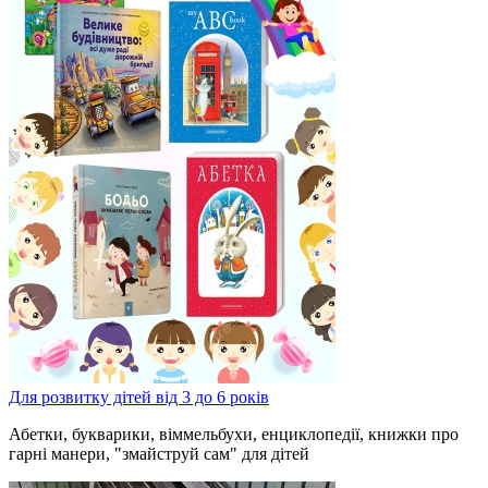
Для розвитку дітей від 3 до 6 років
Абетки, букварики, віммельбухи, енциклопедії, книжки про
гарні манери, "змайструй сам" для дітей