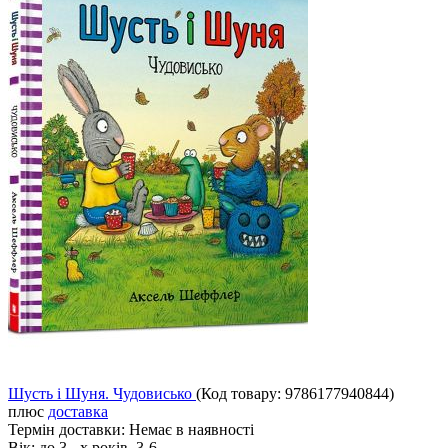
Шусть і Шуня. Чудовисько
(Код товару:
9786177940844
)
плюс
доставка
Термін доставки:
Немає в наявності
Вік:
до 3 - х років, 3-6