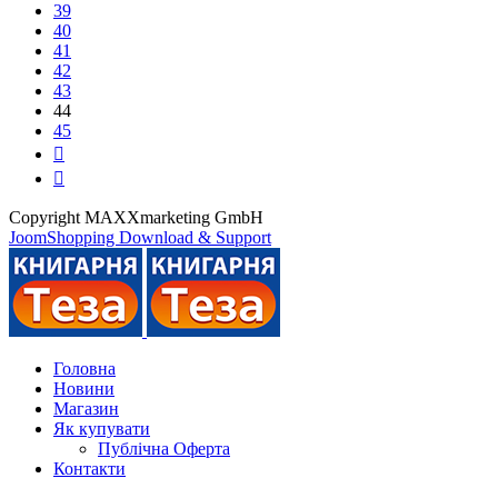
39
40
41
42
43
44
45
Copyright MAXXmarketing GmbH
JoomShopping Download & Support
Головна
Новини
Магазин
Як купувати
Публічна Оферта
Контакти