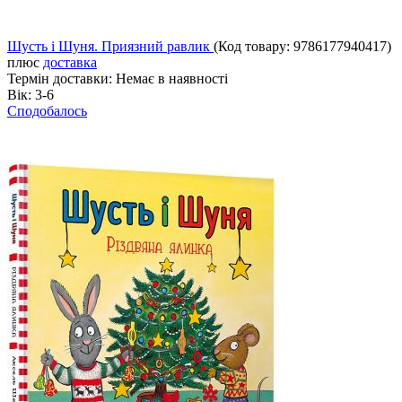
Шусть і Шуня. Приязний равлик
(Код товару:
9786177940417
)
плюс
доставка
Термін доставки:
Немає в наявності
Вік:
3-6
Сподобалось