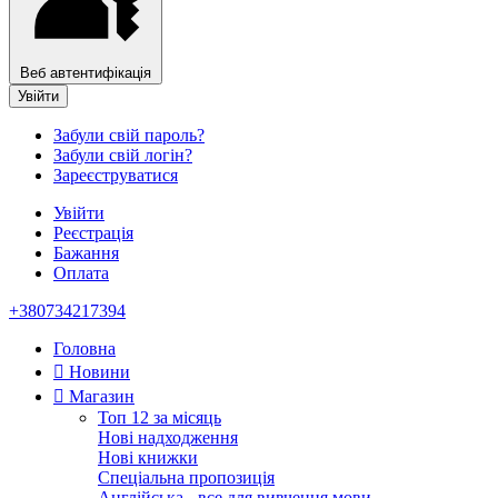
Веб автентифікація
Увійти
Забули свій пароль?
Забули свій логін?
Зареєструватися
Увійти
Реєстрація
Бажання
Оплата
+380734217394
Головна
Новини
Магазин
Топ 12 за місяць
Нові надходження
Нові книжки
Спеціальна пропозиція
Англійська - все для вивчення мови