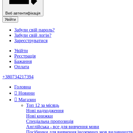
Веб автентифікація
Увійти
Забули свій пароль?
Забули свій логін?
Зареєструватися
Увійти
Реєстрація
Бажання
Оплата
+380734217394
Головна
Новини
Магазин
Топ 12 за місяць
Нові надходження
Нові книжки
Спеціальна пропозиція
Англійська - все для вивчення мови
Посібники для вивчення іноземних мов видавництв