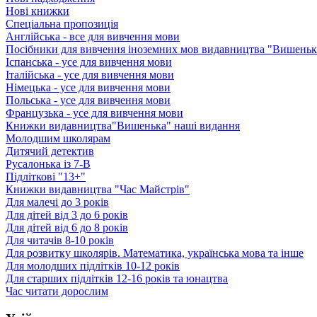
Нові книжки
Спеціальна пропозиція
Англійська - все для вивчення мови
Посібники для вивчення іноземних мов видавництва "Вишенька
Іспанська - усе для вивчення мови
Італійська - усе для вивчення мови
Німецька - усе для вивчення мови
Польська - усе для вивчення мови
Французька - усе для вивчення мови
Книжки видавництва"Вишенька" наші видання
Молодшим школярам
Дитячий детектив
Русалонька із 7-В
Підліткові "13+"
Книжки видавництва "Час Майстрів"
Для малечі до 3 років
Для дітей від 3 до 6 років
Для дітей від 6 до 8 років
Для читачів 8-10 років
Для розвитку школярів. Математика, українська мова та інше
Для молодших підлітків 10-12 років
Для старших підлітків 12-16 років та юнацтва
Час читати дорослим