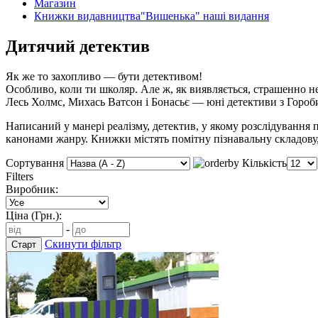
Магазин
Книжки видавництва"Вишенька" наші видання
Дитячий детектив
Як же то захопливо — бути детективом!
Особливо, коли ти школяр. Але ж, як виявляється, страшенно н
Лесь Холмс, Михась Ватсон і Бонасьє — юні детективи з Гороби
Написаний у манері реалізму, детектив, у якому розслідування 
канонами жанру. Книжки містять помітну пізнавальну складову
Сортування
Кількість
Filters
Виробник:
Ціна (Грн.):
-
Скинути фільтр