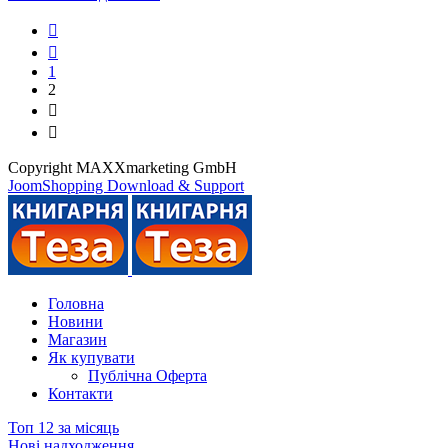
1
2
Copyright MAXXmarketing GmbH
JoomShopping Download & Support
Головна
Новини
Магазин
Як купувати
Публічна Оферта
Контакти
Топ 12 за місяць
Нові надходження