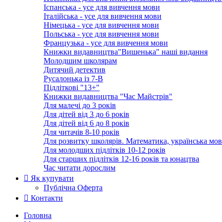
Іспанська - усе для вивчення мови
Італійська - усе для вивчення мови
Німецька - усе для вивчення мови
Польська - усе для вивчення мови
Французька - усе для вивчення мови
Книжки видавництва"Вишенька" наші видання
Молодшим школярам
Дитячий детектив
Русалонька із 7-В
Підліткові "13+"
Книжки видавництва "Час Майстрів"
Для малечі до 3 років
Для дітей від 3 до 6 років
Для дітей від 6 до 8 років
Для читачів 8-10 років
Для розвитку школярів. Математика, українська мов
Для молодших підлітків 10-12 років
Для старших підлітків 12-16 років та юнацтва
Час читати дорослим
Як купувати
Публічна Оферта
Контакти
Головна