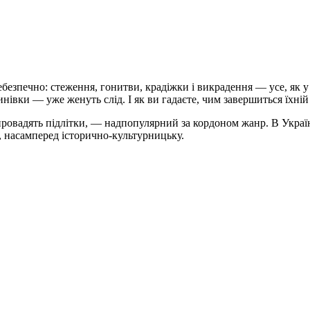
ебезпечно: стеження, гонитви, крадіжки і викрадення — усе, як 
нівки — уже женуть слід. І як ви гадаєте, чим завершиться їхні
провадять підлітки, — надпопулярний за кордоном жанр. В Україні
, насамперед історично-культурницьку.