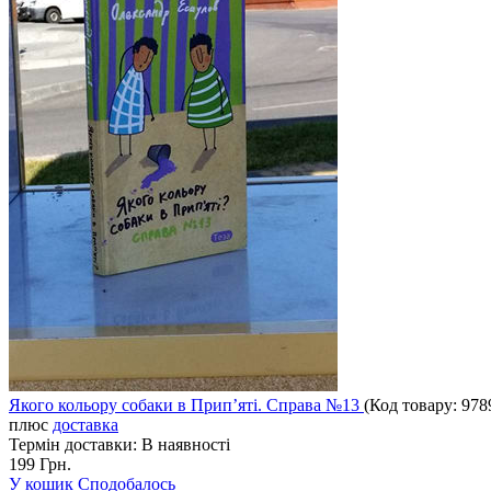
Якого кольору собаки в Прип’яті. Справа №13
(Код товару:
978
плюс
доставка
Термін доставки:
В наявності
199 Грн.
У кошик
Сподобалось