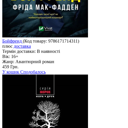
Бойфренд
(Код товару:
9786171714311
)
плюс
доставка
Термін доставки:
В наявності
Вік:
16+
Жанр:
Авантюрний роман
459 Грн.
У кошик
Сподобалось