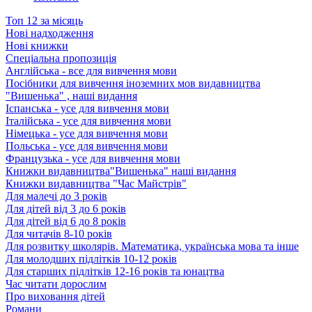
Топ 12 за місяць
Нові надходження
Нові книжки
Спеціальна пропозиція
Англійська - все для вивчення мови
Посібники для вивчення іноземних мов видавництва
"Вишенька" , наші видання
Іспанська - усе для вивчення мови
Італійська - усе для вивчення мови
Німецька - усе для вивчення мови
Польська - усе для вивчення мови
Французька - усе для вивчення мови
Книжки видавництва"Вишенька" наші видання
Книжки видавництва "Час Майстрів"
Для малечі до 3 років
Для дітей від 3 до 6 років
Для дітей від 6 до 8 років
Для читачів 8-10 років
Для розвитку школярів. Математика, українська мова та інше
Для молодших підлітків 10-12 років
Для старших підлітків 12-16 років та юнацтва
Час читати дорослим
Про виховання дітей
Романи