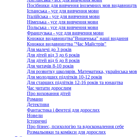
Посібники для вивчення іноземних мов видавництв
Іспанська - усе для вивчення мови
Італійська - усе для вивчення мови
Німецька - усе для вивчення мови
Польська - усе для вивчення мови
Французька - усе для вивчення мови
Книжки видавництва"Вишенька" наші видання
Книжки видавництва "Час Майстрів"
Для малечі до 3 років
Для дітей від 3 до 6 років
Для дітей від 6 до 8 років
Для читачів 8-10 років
Для розвитку школярів. Математика, українська мов
Для молодших підлітків 10-12 років
Для старших підлітків 12-16 років та юнацтва
Час читати дорослим
Про виховання дітей
Романи
Детективи
Фантастика і фентезі для дорослих
Новели
Історичні
Про бізнес, психологію та вдосконалення себе
Розмальовки та комікси для дорослих