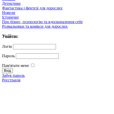
Детективи
Фантастика і фентезі для дорослих
Новели
Історичні
Про бізнес, психологію та вдосконалення себе
Розмальовки та комікси для дорослих
Увійти:
Логін
Пароль
Пам'ятати мене
Забув пароль
Реєстрація