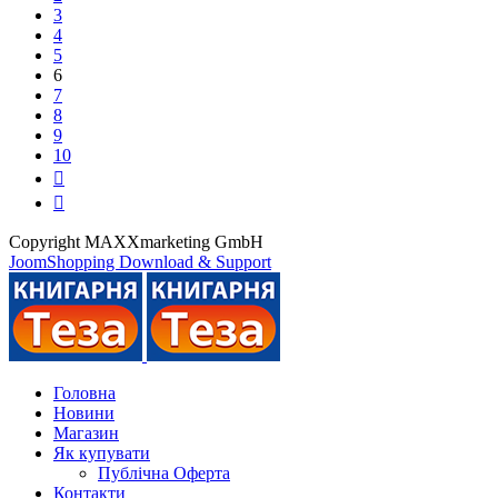
3
4
5
6
7
8
9
10
Copyright MAXXmarketing GmbH
JoomShopping Download & Support
Головна
Новини
Магазин
Як купувати
Публічна Оферта
Контакти