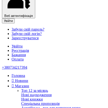
Веб автентифікація
Увійти
Забули свій пароль?
Забули свій логін?
Зареєструватися
Увійти
Реєстрація
Бажання
Оплата
+380734217394
Головна
Новини
Магазин
Топ 12 за місяць
Нові надходження
Нові книжки
Спеціальна пропозиція
Англійська - все для вивчення мови