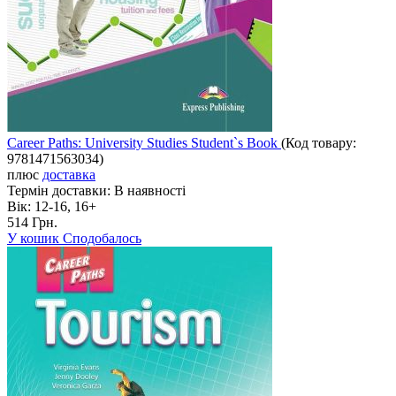
Career Paths: University Studies Student`s Book
(Код товару:
9781471563034
)
плюс
доставка
Термін доставки:
В наявності
Вік:
12-16, 16+
514 Грн.
У кошик
Сподобалось