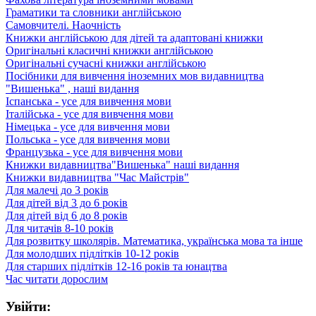
Граматики та словники англійською
Самовчителі. Наочність
Книжки англійською для дітей та адаптовані книжки
Оригінальні класичні книжки англійською
Оригінальні сучасні книжки англійською
Посібники для вивчення іноземних мов видавництва
"Вишенька" , наші видання
Іспанська - усе для вивчення мови
Італійська - усе для вивчення мови
Німецька - усе для вивчення мови
Польська - усе для вивчення мови
Французька - усе для вивчення мови
Книжки видавництва"Вишенька" наші видання
Книжки видавництва "Час Майстрів"
Для малечі до 3 років
Для дітей від 3 до 6 років
Для дітей від 6 до 8 років
Для читачів 8-10 років
Для розвитку школярів. Математика, українська мова та інше
Для молодших підлітків 10-12 років
Для старших підлітків 12-16 років та юнацтва
Час читати дорослим
Увійти: