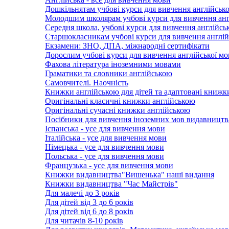
Дошкільнятам учбові курси для вивчення англійсько
Молодшим школярам учбові курси для вивчення анг
Середня школа, учбові курси для вивчення англійсь
Старшокласникам учбові курси для вивчення англій
Екзамени: ЗНО, ДПА, міжнародні сертифікати
Дорослим учбові курси для вивчення англійської м
Фахова література іноземними мовами
Граматики та словники англійською
Самовчителі. Наочність
Книжки англійською для дітей та адаптовані книжк
Оригінальні класичні книжки англійською
Оригінальні сучасні книжки англійською
Посібники для вивчення іноземних мов видавництв
Іспанська - усе для вивчення мови
Італійська - усе для вивчення мови
Німецька - усе для вивчення мови
Польська - усе для вивчення мови
Французька - усе для вивчення мови
Книжки видавництва"Вишенька" наші видання
Книжки видавництва "Час Майстрів"
Для малечі до 3 років
Для дітей від 3 до 6 років
Для дітей від 6 до 8 років
Для читачів 8-10 років