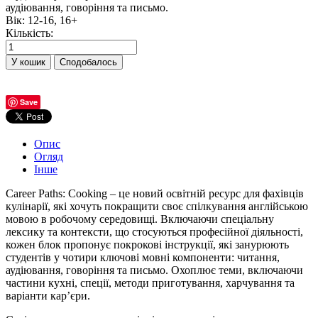
аудіювання, говоріння та письмо.
Вік
:
12-16, 16+
Кількість:
Сподобалось
Save
Опис
Огляд
Інше
Career Paths: Cooking – це новий освітній ресурс для фахівців
кулінарії, які хочуть покращити своє спілкування англійською
мовою в робочому середовищі. Включаючи спеціальну
лексику та контексти, що стосуються професійної діяльності,
кожен блок пропонує покрокові інструкції, які занурюють
студентів у чотири ключові мовні компоненти: читання,
аудіювання, говоріння та письмо. Охоплює теми, включаючи
частини кухні, спеції, методи приготування, харчування та
варіанти кар’єри.