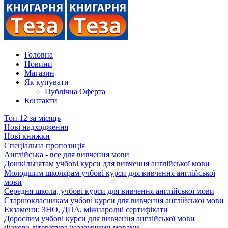
Головна
Новини
Магазин
Як купувати
Публічна Оферта
Контакти
Топ 12 за місяць
Нові надходження
Нові книжки
Спеціальна пропозиція
Англійська - все для вивчення мови
Дошкільнятам учбові курси для вивчення англійської мови
Молодшим школярам учбові курси для вивчення англійської
мови
Середня школа, учбові курси для вивчення англійської мови
Старшокласникам учбові курси для вивчення англійської мови
Екзамени: ЗНО, ДПА, міжнародні сертифікати
Дорослим учбові курси для вивчення англійської мови
Фахова література іноземними мовами