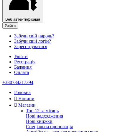
Веб автентифікація
Увійти
Забули свій пароль?
Забули свій логін?
Зареєструватися
Увійти
Реєстрація
Бажання
Оплата
+380734217394
Головна
Новини
Магазин
Топ 12 за місяць
Нові надходження
Нові книжки
Спеціальна пропозиція
Англійська - все для вивчення мови