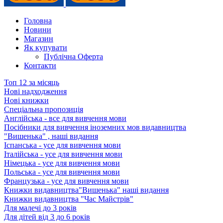
Головна
Новини
Магазин
Як купувати
Публічна Оферта
Контакти
Топ 12 за місяць
Нові надходження
Нові книжки
Спеціальна пропозиція
Англійська - все для вивчення мови
Посібники для вивчення іноземних мов видавництва
"Вишенька" , наші видання
Іспанська - усе для вивчення мови
Італійська - усе для вивчення мови
Німецька - усе для вивчення мови
Польська - усе для вивчення мови
Французька - усе для вивчення мови
Книжки видавництва"Вишенька" наші видання
Книжки видавництва "Час Майстрів"
Для малечі до 3 років
Для дітей від 3 до 6 років