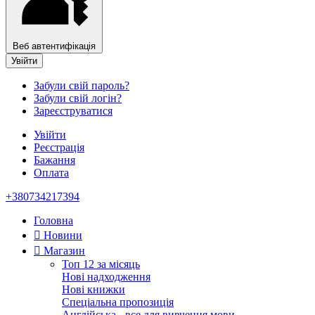
Веб автентифікація
Увійти
Забули свій пароль?
Забули свій логін?
Зареєструватися
Увійти
Реєстрація
Бажання
Оплата
+380734217394
Головна
Новини
Магазин
Топ 12 за місяць
Нові надходження
Нові книжки
Спеціальна пропозиція
Англійська - все для вивчення мови