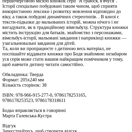
першочерговою місією книжок серії "Я граюся, я вчуся".
Історії спеціально побудовані таким чином, щоб сприяти
використанню лексики і розвитку мовлення відповідно до
віку, а також побудові динамічних стереотипів. . В книзі є
тексти-підказки до мальованих історій, можна нічого і не
вигадувати, як в традиційному вімельбуху. Структура книжки
містить інструкцію для батьків, знайомство з персонажами,
вімельбух-історії, мальовані завдання і наприкінці книжки —
узагальнювальні завдання для дітей.
Та, коли ви пропрацюєте з дитиною весь матеріал, не
поспішайте віддавати книжки про Бодя знайомим: незабаром
уся серія може стати вашим найкращим помічником у тому,
щоб навчити дитину читати самостійно.
Обкладинка: Тверда
Формат: 205х240 мм
Кількість сторінок: 38
ISBN: 978-966-915-277-0, 9786178253165,
9786178253523, 9786178318611
Бодьо вправляється в говорінні
Марта Галевська-Кустра
Відгук
Зареєструйтесь, щоб створити відгук.