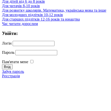
Для дітей від 6 до 8 років
Для читачів 8-10 років
Для розвитку школярів. Математика, українська мова та інше
Для молодших підлітків 10-12 років
Для старших підлітків 12-16 років та юнацтва
Час читати дорослим
Увійти:
Логін
Пароль
Пам'ятати мене
Забув пароль
Реєстрація