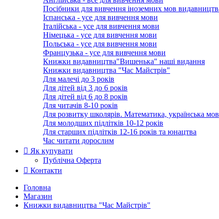
Посібники для вивчення іноземних мов видавництв
Іспанська - усе для вивчення мови
Італійська - усе для вивчення мови
Німецька - усе для вивчення мови
Польська - усе для вивчення мови
Французька - усе для вивчення мови
Книжки видавництва"Вишенька" наші видання
Книжки видавництва "Час Майстрів"
Для малечі до 3 років
Для дітей від 3 до 6 років
Для дітей від 6 до 8 років
Для читачів 8-10 років
Для розвитку школярів. Математика, українська мов
Для молодших підлітків 10-12 років
Для старших підлітків 12-16 років та юнацтва
Час читати дорослим
Як купувати
Публічна Оферта
Контакти
Головна
Магазин
Книжки видавництва "Час Майстрів"