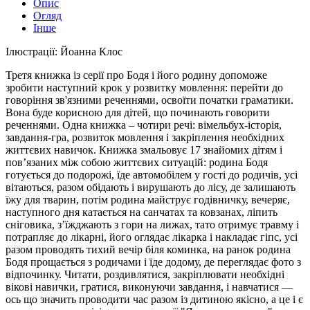
Опис
Огляд
Інше
Ілюстрації: Йоанна Клос
Третя книжка із серії про Бодя і його родину допоможе
зробити наступний крок у розвитку мовлення: перейти до
говоріння зв'язними реченнями, освоїти початки граматики.
Вона буде корисною для дітей, що починають говорити
реченнями. Одна книжка – чотири речі: вімельбух-історія,
завдання-гра, розвиток мовлення і закріплення необхідних
життєвих навичок. Книжка змальовує 17 знайомих дітям і
пов’язаних між собою життєвих ситуацій: родина Бодя
готується до подорожі, їде автомобілем у гості до родичів, усі
вітаються, разом обідають і вирушають до лісу, де залишають
їжу для тварин, потім родина майструє годівничку, вечеряє,
наступного дня катається на санчатах та ковзанах, ліпить
сніговика, з’їжджають з гори на лижах, тато отримує травму і
потрапляє до лікарні, його оглядає лікарка і накладає гіпс, усі
разом проводять тихий вечір біля коминка, на ранок родина
Бодя прощається з родичами і їде додому, де переглядає фото з
відпочинку. Читати, роздивлятися, закріплювати необхідні
вікові навички, гратися, виконуючи завдання, і навчатися —
ось що значить проводити час разом із дитиною якісно, а це і є