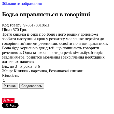
Збільшити зображення
Бодьо вправляється в говорінні
Код товару:
9786178318611
Ціна:
570 Грн.
Третя книжка із серії про Бодя і його родину допоможе
зробити наступний крок у розвитку мовлення: перейти до
говоріння зв'язними реченнями, освоїти початки граматики.
Вона буде корисною для дітей, що починають говорити
реченнями. Одна книжка – чотири речі: вімельбух-історія,
завдання-гра, розвиток мовлення і закріплення необхідних
життєвих навичок.
Вік
:
до 3 - х років, 3-6
Жанр
:
Книжка - картонка, Розвиваючі книжки
Кількість:
Сподобалось
Save