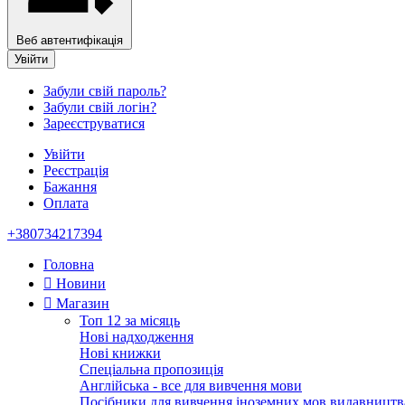
Веб автентифікація
Увійти
Забули свій пароль?
Забули свій логін?
Зареєструватися
Увійти
Реєстрація
Бажання
Оплата
+380734217394
Головна
Новини
Магазин
Топ 12 за місяць
Нові надходження
Нові книжки
Спеціальна пропозиція
Англійська - все для вивчення мови
Посібники для вивчення іноземних мов видавництв