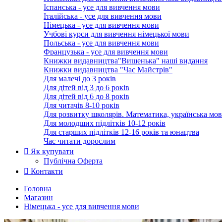
Іспанська - усе для вивчення мови
Італійська - усе для вивчення мови
Німецька - усе для вивчення мови
Учбові курси для вивчення німецької мови
Польська - усе для вивчення мови
Французька - усе для вивчення мови
Книжки видавництва"Вишенька" наші видання
Книжки видавництва "Час Майстрів"
Для малечі до 3 років
Для дітей від 3 до 6 років
Для дітей від 6 до 8 років
Для читачів 8-10 років
Для розвитку школярів. Математика, українська мов
Для молодших підлітків 10-12 років
Для старших підлітків 12-16 років та юнацтва
Час читати дорослим
Як купувати
Публічна Оферта
Контакти
Головна
Магазин
Німецька - усе для вивчення мови