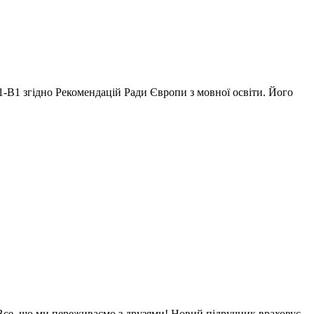
А1-В1 згідно Рекомендацій Ради Європи з мовної освіти. Його
Все, що ми переживаємо з друзями! Новий підручник враховує