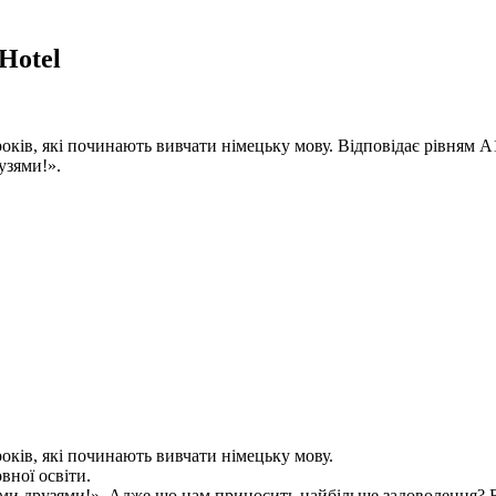
Hotel
 років, які починають вивчати німецьку мову. Відповідає рівням 
узями!».
років, які починають вивчати німецьку мову.
вної освіти.
щими друзями!». Адже що нам приносить найбільше задоволення? 