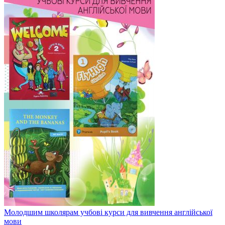
Молодшим школярам учбові курси для вивчення англійської
мови