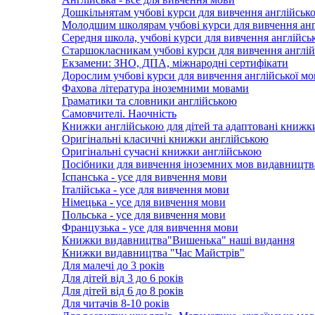
Дошкільнятам учбові курси для вивчення англійсько
Молодшим школярам учбові курси для вивчення анг
Середня школа, учбові курси для вивчення англійсь
Старшокласникам учбові курси для вивчення англій
Екзамени: ЗНО, ДПА, міжнародні сертифікати
Дорослим учбові курси для вивчення англійської м
Фахова література іноземними мовами
Граматики та словники англійською
Самовчителі. Наочність
Книжки англійською для дітей та адаптовані книжк
Оригінальні класичні книжки англійською
Оригінальні сучасні книжки англійською
Посібники для вивчення іноземних мов видавництв
Іспанська - усе для вивчення мови
Італійська - усе для вивчення мови
Німецька - усе для вивчення мови
Польська - усе для вивчення мови
Французька - усе для вивчення мови
Книжки видавництва"Вишенька" наші видання
Книжки видавництва "Час Майстрів"
Для малечі до 3 років
Для дітей від 3 до 6 років
Для дітей від 6 до 8 років
Для читачів 8-10 років