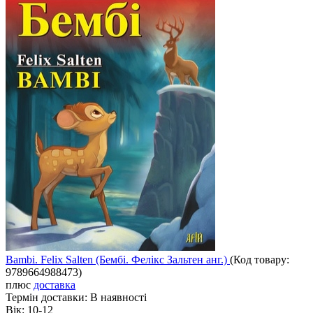
Bambi. Felix Salten (Бембі. Фелікс Зальтен анг.)
(Код товару:
9789664988473
)
плюс
доставка
Термін доставки:
В наявності
Вік:
10-12