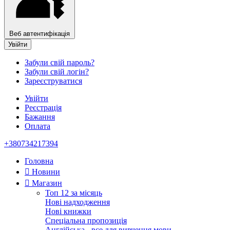
Веб автентифікація
Увійти
Забули свій пароль?
Забули свій логін?
Зареєструватися
Увійти
Реєстрація
Бажання
Оплата
+380734217394
Головна
Новини
Магазин
Топ 12 за місяць
Нові надходження
Нові книжки
Спеціальна пропозиція
Англійська - все для вивчення мови