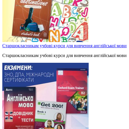
Старшокласникам учбові курси для вивчення англійської мови
Старшокласникам учбові курси для вивчення англійської мови