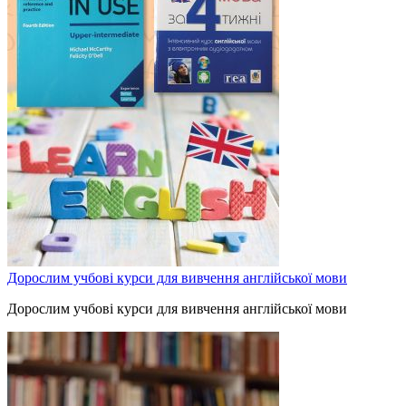
Дорослим учбові курси для вивчення англійської мови
Дорослим учбові курси для вивчення англійської мови