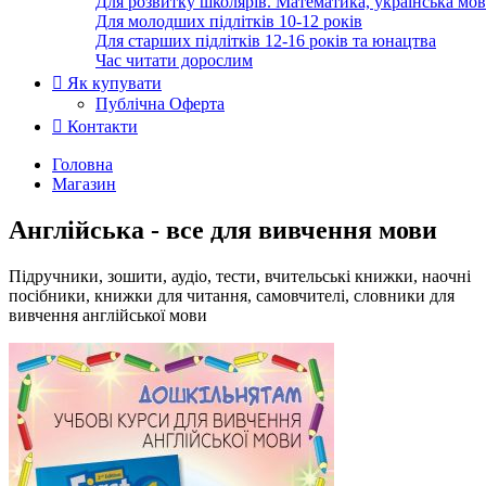
Для розвитку школярів. Математика, українська мов
Для молодших підлітків 10-12 років
Для старших підлітків 12-16 років та юнацтва
Час читати дорослим
Як купувати
Публічна Оферта
Контакти
Головна
Магазин
Англійська - все для вивчення мови
Підручники, зошити, аудіо, тести, вчительські книжки, наочні
посібники, книжки для читання, самовчителі, словники для
вивчення англійської мови