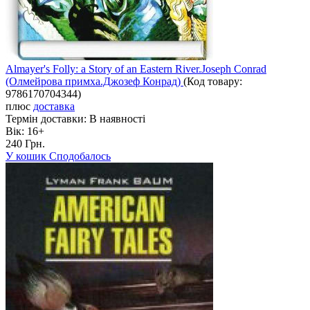
Almayer's Folly: a Story of an Eastern River.Joseph Conrad
(Олмейрова примха.Джозеф Конрад)
(Код товару:
9786170704344
)
плюс
доставка
Термін доставки:
В наявності
Вік:
16+
240 Грн.
У кошик
Сподобалось