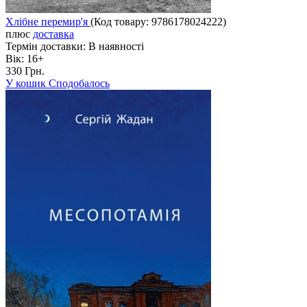
Хлібне перемир'я
(Код товару:
9786178024222
)
плюс
доставка
Термін доставки:
В наявності
Вік:
16+
330 Грн.
У кошик
Сподобалось