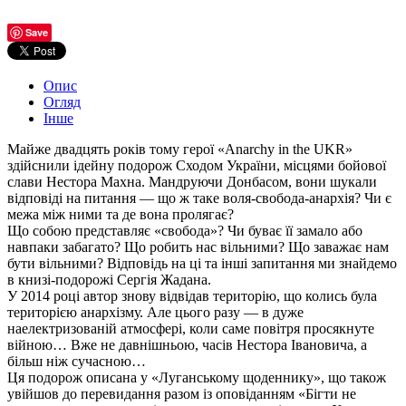
Save
Опис
Огляд
Інше
Майже двадцять років тому герої «Anarchy in the UKR»
здійснили ідейну подорож Сходом України, місцями бойової
слави Нестора Махна. Мандруючи Донбасом, вони шукали
відповіді на питання — що ж таке воля-свобода-анархія? Чи є
межа між ними та де вона пролягає?
Що собою представляє «свобода»? Чи буває її замало або
навпаки забагато? Що робить нас вільними? Що заважає нам
бути вільними? Відповідь на ці та інші запитання ми знайдемо
в книзі-подорожі Сергія Жадана.
У 2014 році автор знову відвідав територію, що колись була
територією анархізму. Але цього разу — в дуже
наелектризованій атмосфері, коли саме повітря просякнуте
війною… Вже не давнішньою, часів Нестора Івановича, а
більш ніж сучасною…
Ця подорож описана у «Луганському щоденнику», що також
увійшов до перевидання разом із оповіданням «Бігти не