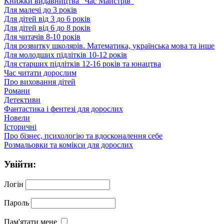
Книжки видавництва "Час Майстрів"
Для малечі до 3 років
Для дітей від 3 до 6 років
Для дітей від 6 до 8 років
Для читачів 8-10 років
Для розвитку школярів. Математика, українська мова та інше
Для молодших підлітків 10-12 років
Для старших підлітків 12-16 років та юнацтва
Час читати дорослим
Про виховання дітей
Романи
Детективи
Фантастика і фентезі для дорослих
Новели
Історичні
Про бізнес, психологію та вдосконалення себе
Розмальовки та комікси для дорослих
Увійти:
Логін
Пароль
Пам'ятати мене