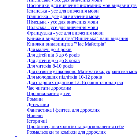
Посібники для вивчення іноземних мов видавництв
Іспанська - усе для вивчення мови
Італійська - усе для вивчення мови
Німецька - усе для вивчення мови
Польська - усе для вивчення мови
Французька - усе для вивчення мови
Книжки видавництва"Вишенька" наші видання
Книжки видавництва "Час Майстрів"
Для малечі до 3 років
Для дітей від 3 до 6 років
Для дітей від 6 до 8 років
Для читачів 8-10 років
Для розвитку школярів. Математика, українська мов
Для молодших підлітків 10-12 років
Для старших підлітків 12-16 років та юнацтва
Час читати дорослим
Про виховання дітей
Романи
Детективи
Фантастика і фентезі для дорослих
Новели
Історичні
Про бізнес, психологію та вдосконалення себе
Розмальовки та комікси для дорослих