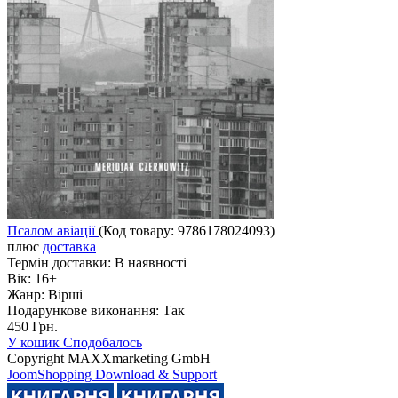
Псалом авіації
(Код товару:
9786178024093
)
плюс
доставка
Термін доставки:
В наявності
Вік:
16+
Жанр:
Вірші
Подарункове виконання:
Так
450 Грн.
У кошик
Сподобалось
Copyright MAXXmarketing GmbH
JoomShopping Download & Support