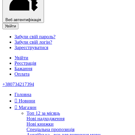
Веб автентифікація
Увійти
Забули свій пароль?
Забули свій логін?
Зареєструватися
Увійти
Реєстрація
Бажання
Оплата
+380734217394
Головна
Новини
Магазин
Топ 12 за місяць
Нові надходження
Нові книжки
Спеціальна пропозиція
Англійська - все для вивчення мови