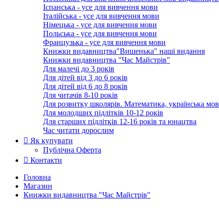
Іспанська - усе для вивчення мови
Італійська - усе для вивчення мови
Німецька - усе для вивчення мови
Польська - усе для вивчення мови
Французька - усе для вивчення мови
Книжки видавництва"Вишенька" наші видання
Книжки видавництва "Час Майстрів"
Для малечі до 3 років
Для дітей від 3 до 6 років
Для дітей від 6 до 8 років
Для читачів 8-10 років
Для розвитку школярів. Математика, українська мов
Для молодших підлітків 10-12 років
Для старших підлітків 12-16 років та юнацтва
Час читати дорослим
Як купувати
Публічна Оферта
Контакти
Головна
Магазин
Книжки видавництва "Час Майстрів"