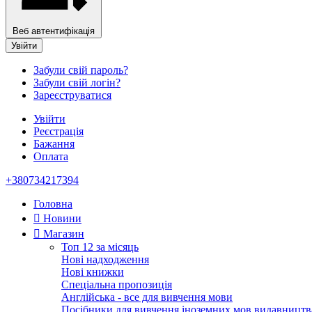
Веб автентифікація
Увійти
Забули свій пароль?
Забули свій логін?
Зареєструватися
Увійти
Реєстрація
Бажання
Оплата
+380734217394
Головна
Новини
Магазин
Топ 12 за місяць
Нові надходження
Нові книжки
Спеціальна пропозиція
Англійська - все для вивчення мови
Посібники для вивчення іноземних мов видавництв