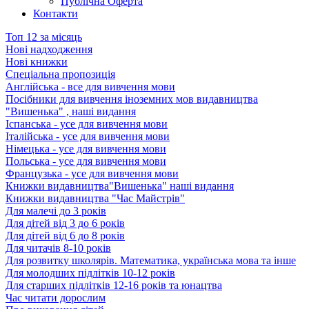
Публічна Оферта
Контакти
Топ 12 за місяць
Нові надходження
Нові книжки
Спеціальна пропозиція
Англійська - все для вивчення мови
Посібники для вивчення іноземних мов видавництва
"Вишенька" , наші видання
Іспанська - усе для вивчення мови
Італійська - усе для вивчення мови
Німецька - усе для вивчення мови
Польська - усе для вивчення мови
Французька - усе для вивчення мови
Книжки видавництва"Вишенька" наші видання
Книжки видавництва "Час Майстрів"
Для малечі до 3 років
Для дітей від 3 до 6 років
Для дітей від 6 до 8 років
Для читачів 8-10 років
Для розвитку школярів. Математика, українська мова та інше
Для молодших підлітків 10-12 років
Для старших підлітків 12-16 років та юнацтва
Час читати дорослим