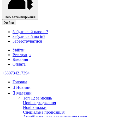
Веб автентифікація
Увійти
Забули свій пароль?
Забули свій логін?
Зареєструватися
Увійти
Реєстрація
Бажання
Оплата
+380734217394
Головна
Новини
Магазин
Топ 12 за місяць
Нові надходження
Нові книжки
Спеціальна пропозиція
Англійська - все для вивчення мови