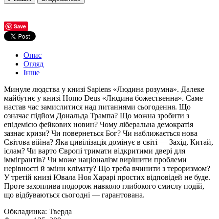
Save
Опис
Огляд
Інше
Минуле людства у книзі Sapiens «Людина розумна». Далеке
майбутнє у книзі Homo Deus «Людина божественна». Саме
настав час замислитися над питаннями сьогодення. Що
означає підйом Дональда Трампа? Що можна зробити з
епідемією фейкових новин? Чому ліберальна демократія
зазнає кризи? Чи повернеться Бог? Чи наближається нова
Світова війна? Яка цивілізація домінує в світі — Захід, Китай,
іслам? Чи варто Європі тримати відкритими двері для
іммігрантів? Чи може націоналізм вирішити проблеми
нерівності й зміни клімату? Що треба вчинити з тероризмом?
У третій книзі Ювала Ноя Харарі простих відповідей не буде.
Проте захоплива подорож навколо глибокого смислу подій,
що відбуваються сьогодні — гарантована.
Обкладинка: Тверда