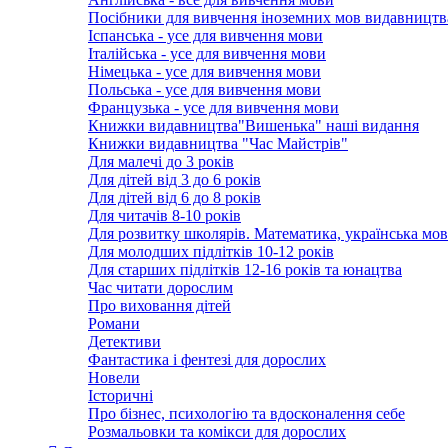
Посібники для вивчення іноземних мов видавництв
Іспанська - усе для вивчення мови
Італійська - усе для вивчення мови
Німецька - усе для вивчення мови
Польська - усе для вивчення мови
Французька - усе для вивчення мови
Книжки видавництва"Вишенька" наші видання
Книжки видавництва "Час Майстрів"
Для малечі до 3 років
Для дітей від 3 до 6 років
Для дітей від 6 до 8 років
Для читачів 8-10 років
Для розвитку школярів. Математика, українська мов
Для молодших підлітків 10-12 років
Для старших підлітків 12-16 років та юнацтва
Час читати дорослим
Про виховання дітей
Романи
Детективи
Фантастика і фентезі для дорослих
Новели
Історичні
Про бізнес, психологію та вдосконалення себе
Розмальовки та комікси для дорослих