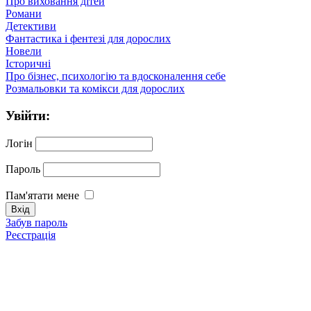
Про виховання дітей
Романи
Детективи
Фантастика і фентезі для дорослих
Новели
Історичні
Про бізнес, психологію та вдосконалення себе
Розмальовки та комікси для дорослих
Увійти:
Логін
Пароль
Пам'ятати мене
Забув пароль
Реєстрація