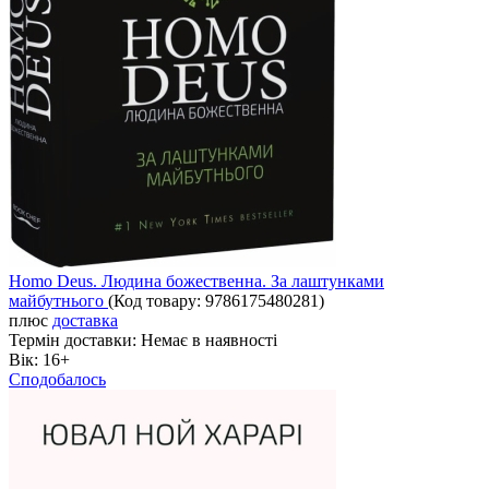
Homo Deus. Людина божественна. За лаштунками
майбутнього
(Код товару:
9786175480281
)
плюс
доставка
Термін доставки:
Немає в наявності
Вік:
16+
Сподобалось