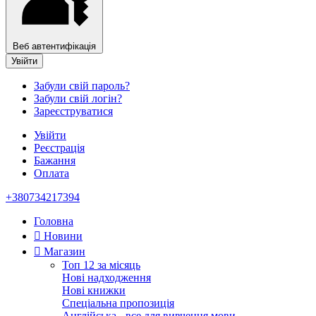
Веб автентифікація
Увійти
Забули свій пароль?
Забули свій логін?
Зареєструватися
Увійти
Реєстрація
Бажання
Оплата
+380734217394
Головна
Новини
Магазин
Топ 12 за місяць
Нові надходження
Нові книжки
Спеціальна пропозиція
Англійська - все для вивчення мови