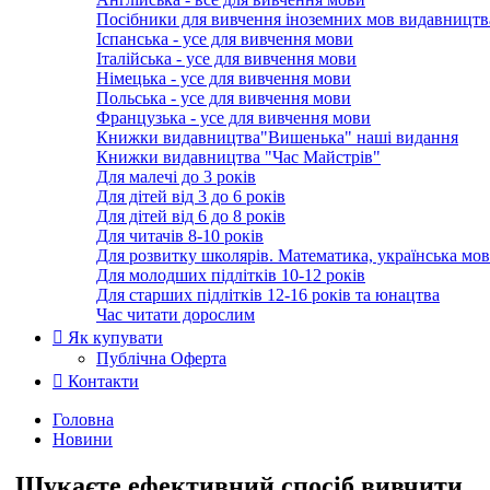
Посібники для вивчення іноземних мов видавництв
Іспанська - усе для вивчення мови
Італійська - усе для вивчення мови
Німецька - усе для вивчення мови
Польська - усе для вивчення мови
Французька - усе для вивчення мови
Книжки видавництва"Вишенька" наші видання
Книжки видавництва "Час Майстрів"
Для малечі до 3 років
Для дітей від 3 до 6 років
Для дітей від 6 до 8 років
Для читачів 8-10 років
Для розвитку школярів. Математика, українська мов
Для молодших підлітків 10-12 років
Для старших підлітків 12-16 років та юнацтва
Час читати дорослим
Як купувати
Публічна Оферта
Контакти
Головна
Новини
Шукаєте ефективний спосіб вивчити