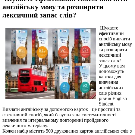
англійську мову та розширити
лексичний запас слів?
Шукаєте
ефективний
спосіб вивчити
англійську мову
та розширити
лексичний
запас слів?
У цьому вам
допоможуть
картки для
вивчення
англійських
слів різних
рівнів English
Student.
Вивчати англійську за допомогою карток - це простий та
ефективний спосіб, який базується на систематичності
вивчення та інтервальному повторенні пройденого
лексичного матеріалу.
Кожен набір містить 500 друкованих карток англійських слів з