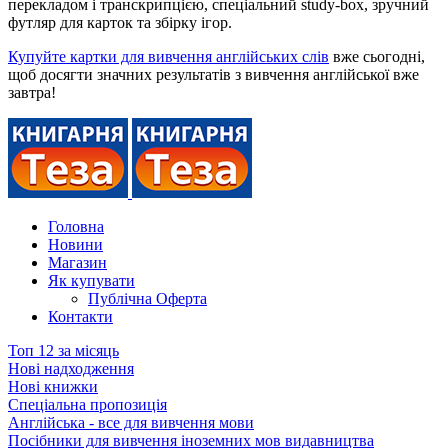
перекладом і транскрипцією, спеціальний study-box, зручний
футляр для карток та збірку ігор.
Купуйте картки для вивчення англійських слів
вже сьогодні,
щоб досягти значних результатів з вивчення англійської вже
завтра!
Головна
Новини
Магазин
Як купувати
Публічна Оферта
Контакти
Топ 12 за місяць
Нові надходження
Нові книжки
Спеціальна пропозиція
Англійська - все для вивчення мови
Посібники для вивчення іноземних мов видавництва