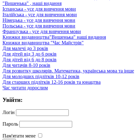
"Вишенька" , наші видання
Іспанська - усе для вивчення мови
Італійська - усе для вивчення мови
Німецька - усе для вивчення мови
Польська - усе для вивчення мови
Французька - усе для вивчення мови
Книжки видавництва"Вишенька" наші видання
Книжки видавництва "Час Майстрів"
Для малечі до 3 років
Для дітей від 3 до 6 років
Для дітей від 6 до 8 років
Для читачів 8-10 років
Для розвитку школярів. Математика, українська мова та інше
Для молодших підлітків 10-12 років
Для старших підлітків 12-16 років та юнацтва
Час читати дорослим
Увійти:
Логін
Пароль
Пам'ятати мене